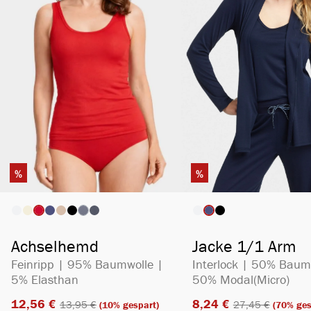
%
%
auswählen
ausw
Artikelfarbe
Artikelfarbe
(Diese Option ist zurzeit nicht verfügbar.)
Achselhemd
Jacke 1/1 Arm
Feinripp | 95% Baumwolle |
Interlock | 50% Baum
5% Elasthan
50% Modal(Micro)
12,56 €​
8,24 €​
13,95 €​
27,45 €​
(10% gespart)
(70% ges