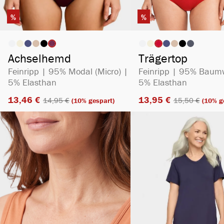
%
%
auswählen
ausw
Artikelfarbe
Artikelfarbe
Achselhemd
Trägertop
Feinripp | 95% Modal (Micro) |
Feinripp | 95% Baumw
5% Elasthan
5% Elasthan
13,46 €​
13,95 €​
14,95 €​
15,50 €​
(10% gespart)
(10% g