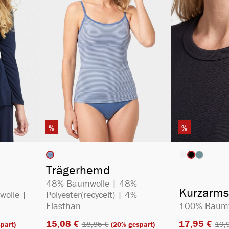
%
%
ählen
auswählen
Artikelfarbe
Artikelfa
(Diese Opt
Trägerhemd
48% Baumwolle | 48%
Kurzarms
wolle |
Polyester(recycelt) | 4%
Elasthan
100% Baumw
15,08 €​
17,95 €​
18,85 €​
19,9
part)
(20% gespart)