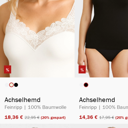
%
%
auswählen
ausw
Artikelfarbe
Artikelfarbe
Achselhemd
Achselhemd
Feinripp | 100% Baumwolle
Feinripp | 100% Bau
18,36 €​
14,36 €​
22,95 €​
17,95 €​
(20% gespart)
(20% g