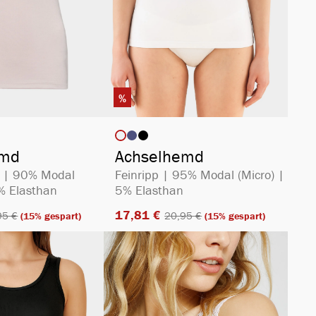
%
auswählen
auswählen
rbe
Artikelfarbe
emd
Achselhemd
ey | 90% Modal
Feinripp | 95% Modal (Micro) |
0% Elasthan
5% Elasthan
17,81 €​
5 €​
20,95 €​
(15% gespart)
(15% gespart)