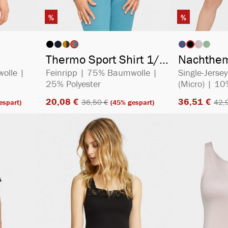
%
%
ählen
auswählen
Artikelfarbe
Artikelfa
(Diese Opt
Thermo Sport Shirt 1/1
Nachthe
Arm
olle |
Feinripp | 75% Baumwolle |
Single-Jers
25% Polyester
(Micro) | 1
20,08 €​
36,51 €​
36,50 €​
42,9
espart)
(45% gespart)