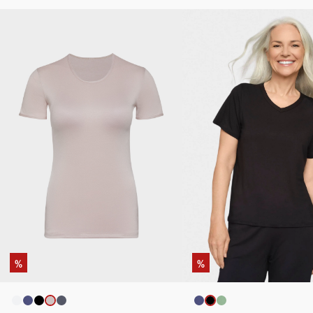
%
%
auswählen
ausw
Artikelfarbe
Artikelfarbe