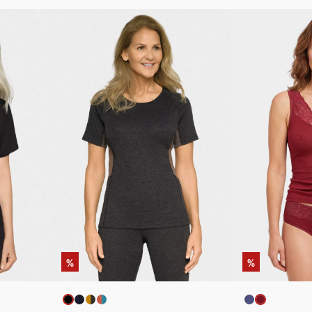
%
%
ählen
auswählen
Artikelfarbe
Artikelfa