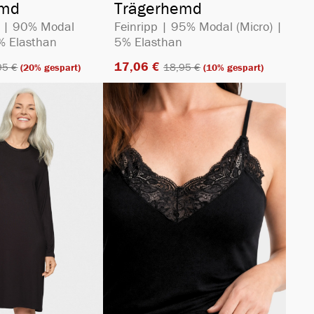
emd
Trägerhemd
ey | 90% Modal
Feinripp | 95% Modal (Micro) |
0% Elasthan
5% Elasthan
17,06 €​
5 €​
18,95 €​
(20% gespart)
(10% gespart)