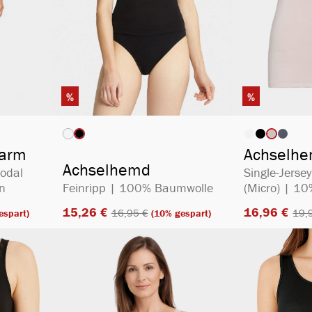
%
%
ählen
auswählen
Artikelfarbe
Artikelfa
it nicht verfügbar.)
(Diese Option ist zurzeit nicht verfügbar.)
zarm
Achselh
Achselhemd
Modal
Single-Jers
n
Feinripp | 100% Baumwolle
(Micro) | 1
15,26 €​
16,96 €​
16,95 €​
19,9
espart)
(10% gespart)