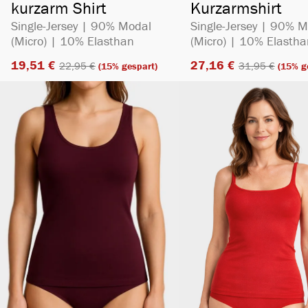
kurzarm Shirt
Kurzarmshirt
Single-Jersey | 90% Modal
Single-Jersey | 90% 
(Micro) | 10% Elasthan
(Micro) | 10% Elastha
19,51 €​
27,16 €​
22,95 €​
31,95 €​
(15% gespart)
(15% g