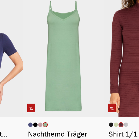
%
%
ählen
auswählen
Artikelfarbe
Artikelfa
t
Nachthemd Träger
Shirt 1/1