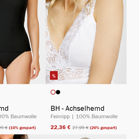
%
auswählen
auswählen
rbe
Artikelfarbe
t zurzeit nicht verfügbar.)
emd
BH - Achselhemd
100% Baumwolle
Feinripp | 100% Baumwolle
22,36 €​
5 €​
27,95 €​
(10% gespart)
(20% gespart)