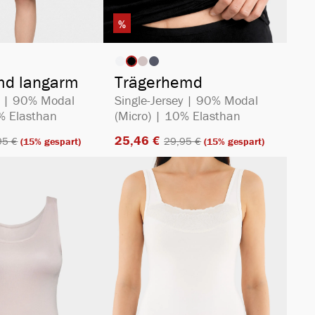
%
auswählen
auswählen
rbe
Artikelfarbe
ion ist zurzeit nicht verfügbar.)
md langarm
Trägerhemd
ey | 90% Modal
Single-Jersey | 90% Modal
0% Elasthan
(Micro) | 10% Elasthan
25,46 €​
5 €​
29,95 €​
(15% gespart)
(15% gespart)