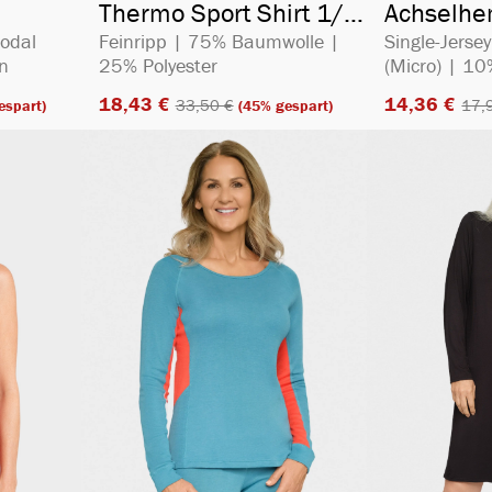
Thermo Sport Shirt 1/4
Achselh
Arm
Modal
Feinripp | 75% Baumwolle |
Single-Jers
n
25% Polyester
(Micro) | 1
18,43 €​
14,36 €​
33,50 €​
17,9
espart)
(45% gespart)