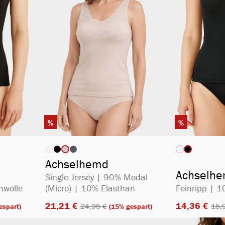
%
%
ählen
auswählen
Artikelfarbe
Artikelfa
(Diese Option is
Achselhemd
Achselh
Single-Jersey | 90% Modal
mwolle
(Micro) | 10% Elasthan
Feinripp | 
21,21 €​
14,36 €​
24,95 €​
15,9
espart)
(15% gespart)