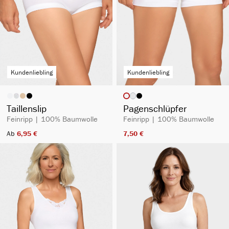
Kundenliebling
Kundenliebling
auswählen
auswählen
Artikelfarbe
Artikelfarbe
(Diese Option ist zurzeit nicht verfügbar.
Taillenslip
Pagenschlüpfer
Feinripp | 100% Baumwolle
Feinripp | 100% Baumwolle
Ab
6,95 €​
7,50 €​