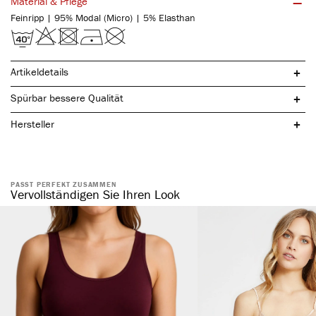
Material & Pflege
Feinripp | 95% Modal (Micro) | 5% Elasthan
Artikeldetails
weiches Tragegefühl
Spürbar bessere Qualität
perfekte Passform
atmungsaktiv
Hersteller
weiche Beinabschlüsse
PASST PERFEKT ZUSAMMEN
Vervollständigen Sie Ihren Look