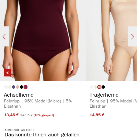
%
auswählen
auswähl
Artikelfarbe
Artikelfarbe
Achselhemd
Trägerhemd
Feinripp | 95% Modal (Micro) | 5%
Feinripp | 95% Modal (M
Elasthan
Elasthan
13,46 €​
14,95 €​
14,95 €​
(10% gespart)
ÄHNLICHE ARTIKEL
Das könnte Ihnen auch gefallen