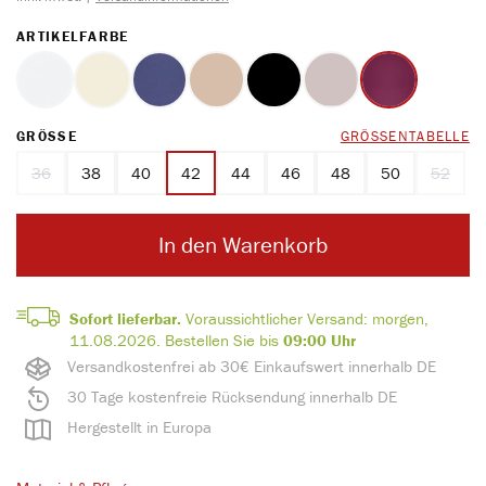
AUSWÄHLEN
ARTIKELFARBE
weiss
ecru
marine
ton
schwarz
perlmutt
bordeauxrot
AUSWÄHLEN
GRÖSSE
GRÖSSENTABELLE
36
38
40
42
44
46
48
50
52
(Diese Option ist zurzeit nicht verfügbar.)
(Diese O
In den Warenkorb
Sofort lieferbar.
Voraussichtlicher Versand:
morgen,
11.08.2026.
Bestellen Sie bis
09:00 Uhr
Versandkostenfrei ab 30€ Einkaufswert innerhalb DE
30 Tage kostenfreie Rücksendung innerhalb DE
Hergestellt in Europa