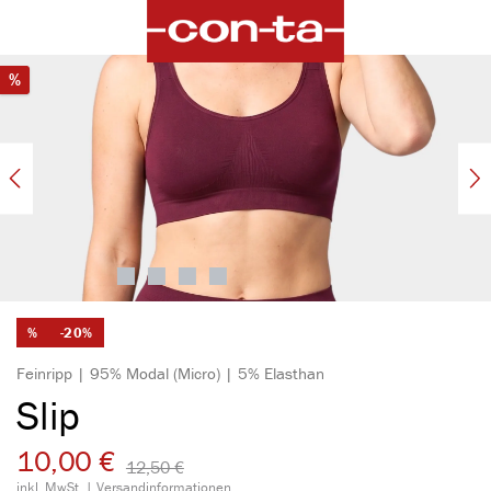
alt springen
Bildergalerie überspringen
Rabatt
%
%
-20%
Feinripp | 95% Modal (Micro) | 5% Elasthan
Slip
10,00 €
12,50 €​
inkl. MwSt. |
Versandinformationen