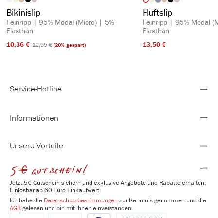
auswählen
auswähl
Artikelfarbe
Artikelfarbe
(Diese Option ist zurzeit n
Bikinislip
Hüftslip
Feinripp | 95% Modal (Micro) | 5%
Feinripp | 95% Modal (M
Elasthan
Elasthan
10,36 €​
13,50 €​
12,95 €​
(20% gespart)
Service-Hotline
Informationen
Unsere Vorteile
5€ gutschein!
Jetzt 5€ Gutschein sichern und exklusive Angebote und Rabatte erhalten.
Einlösbar ab 60 Euro Einkaufwert.
Ich habe die
Datenschutzbestimmungen
zur Kenntnis genommen und die
AGB
gelesen und bin mit ihnen einverstanden.