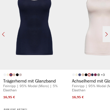
+
3
auswählen
auswähl
Artikelfarbe
Artikelfarbe
Trägerhemd mit Glanzband
Achselhemd mit Gl
Feinripp | 95% Modal (Micro) | 5%
Feinripp | 95% Modal (M
Elasthan
Elasthan
16,95 €​
16,95 €​
ÄHNLICHE ARTIKEL