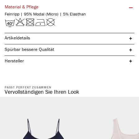
Material & Pflege
Feinripp | 95% Modal (Micro) | 5% Elasthan
Artikeldetails
Spürbar bessere Qualität
Hersteller
PASST PERFEKT ZUSAMMEN
nachhaltige & natürliche Buchenholzfasern
Vervollständigen Sie Ihren Look
hochwertiger, feiner Bundabschluss
ohne störende Seitennähte
formstabil & atmungsaktiv
hautsympathisch & temperaturausgleichend
weiches Tragegefühl
optimale Passform