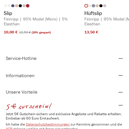
auswählen
auswähl
Artikelfarbe
Artikelfarbe
(Diese Option ist zurzeit n
Slip
Hüftslip
Feinripp | 95% Modal (Micro) | 5%
Feinripp | 95% Modal (M
Elasthan
Elasthan
10,00 €​
13,50 €​
12,50 €​
(20% gespart)
Service-Hotline
Informationen
Unsere Vorteile
5€ gutschein!
Jetzt 5€ Gutschein sichern und exklusive Angebote und Rabatte erhalten.
Einlösbar ab 60 Euro Einkaufwert.
Ich habe die
Datenschutzbestimmungen
zur Kenntnis genommen und die
AGB
gelesen und bin mit ihnen einverstanden.