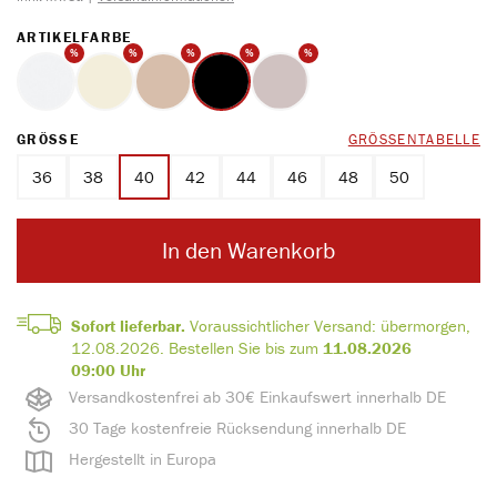
AUSWÄHLEN
ARTIKELFARBE
%
%
%
%
%
weiss
ecru
ton
schwarz
perlmutt
AUSWÄHLEN
GRÖSSE
GRÖSSENTABELLE
36
38
40
42
44
46
48
50
In den Warenkorb
Sofort lieferbar.
Voraussichtlicher Versand:
übermorgen,
12.08.2026
.
Bestellen Sie bis zum
11.08.2026
09:00 Uhr
Versandkostenfrei ab 30€ Einkaufswert innerhalb DE
30 Tage kostenfreie Rücksendung innerhalb DE
Hergestellt in Europa