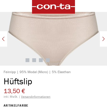
alt springen
Bildergalerie überspringen
Feinripp | 95% Modal (Micro) | 5% Elasthan
Hüftslip
13,50 €
inkl. MwSt. |
Versandinformationen
AUSWÄHLEN
ARTIKELFARBE