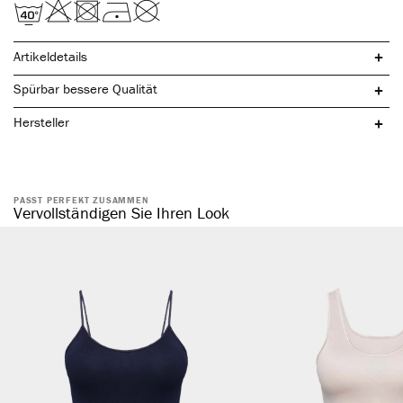
Artikeldetails
Spürbar bessere Qualität
Hersteller
nachhaltige & natürliche Buchenholzfasern
PASST PERFEKT ZUSAMMEN
hochwertiger, feiner Bundabschluss
Vervollständigen Sie Ihren Look
ohne störende Seitennähte
formstabil & atmungsaktiv
hautsympathisch & temperaturausgleichend
weiches Tragegefühl
optimale Passform