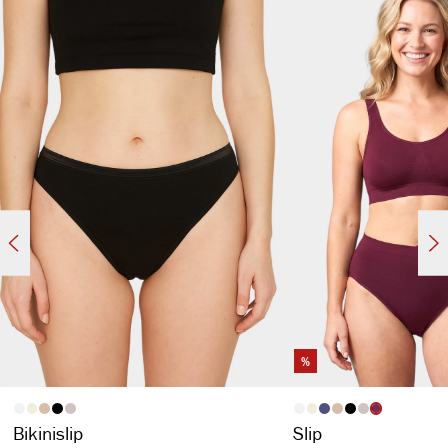
%
auswählen
auswähl
Artikelfarbe
Artikelfarbe
Bikinislip
Slip