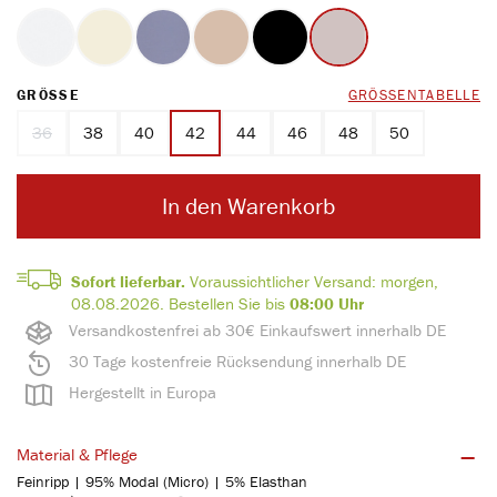
weiss
ecru
marine
ton
schwarz
perlmutt
(Diese Option ist zurzeit nicht verfügbar.)
AUSWÄHLEN
GRÖSSE
GRÖSSENTABELLE
36
38
40
42
44
46
48
50
(Diese Option ist zurzeit nicht verfügbar.)
In den Warenkorb
Sofort lieferbar.
Voraussichtlicher Versand:
morgen,
08.08.2026.
Bestellen Sie bis
08:00 Uhr
Versandkostenfrei ab 30€ Einkaufswert innerhalb DE
30 Tage kostenfreie Rücksendung innerhalb DE
Hergestellt in Europa
Material & Pflege
Feinripp | 95% Modal (Micro) | 5% Elasthan