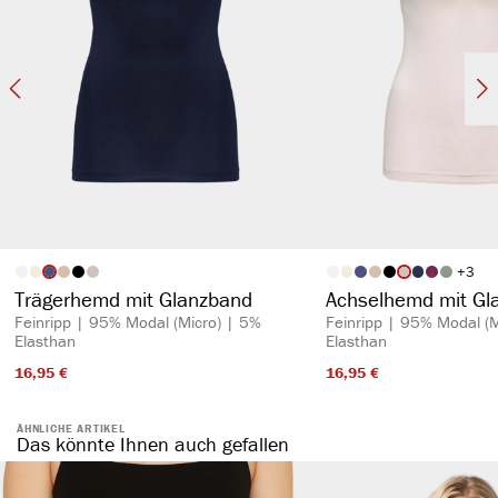
+
3
auswählen
auswähl
Artikelfarbe
Artikelfarbe
Trägerhemd mit Glanzband
Achselhemd mit Gl
Feinripp | 95% Modal (Micro) | 5%
Feinripp | 95% Modal (M
Elasthan
Elasthan
16,95 €​
16,95 €​
ÄHNLICHE ARTIKEL
Das könnte Ihnen auch gefallen