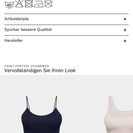
Artikeldetails
Spürbar bessere Qualität
Hersteller
nachhaltige & natürliche Buchenholzfasern
PASST PERFEKT ZUSAMMEN
hochwertiger, feiner Bundabschluss
Vervollständigen Sie Ihren Look
ohne störende Seitennähte
formstabil & atmungsaktiv
hautsympathisch & temperaturausgleichend
weiches Tragegefühl
optimale Passform