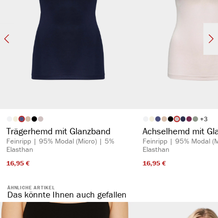
+
3
auswählen
auswähl
Artikelfarbe
Artikelfarbe
Trägerhemd mit Glanzband
Achselhemd mit Gl
Feinripp | 95% Modal (Micro) | 5%
Feinripp | 95% Modal (M
Elasthan
Elasthan
16,95 €​
16,95 €​
ÄHNLICHE ARTIKEL
Das könnte Ihnen auch gefallen