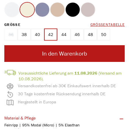
weiss
ecru
marine
ton
schwarz
perlmutt
(Diese Option ist zurzeit nicht verfügbar.)
AUSWÄHLEN
GRÖSSE
GRÖSSENTABELLE
36
38
40
42
44
46
48
50
(Diese Option ist zurzeit nicht verfügbar.)
In den Warenkorb
Voraussichtliche Lieferung am
11.08.2026
(Versand am
10.08.2026).
Versandkostenfrei ab 30€ Einkaufswert innerhalb DE
30 Tage kostenfreie Rücksendung innerhalb DE
Hergestellt in Europa
Material & Pflege
Feinripp | 95% Modal (Micro) | 5% Elasthan