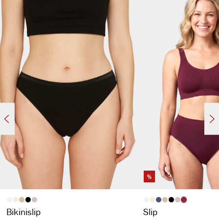
%
auswählen
auswähl
Artikelfarbe
Artikelfarbe
Bikinislip
Slip