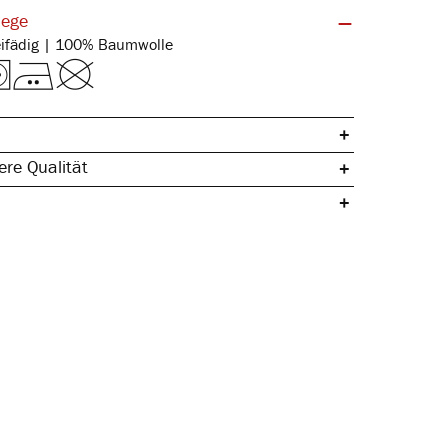
lege
Doppelripp zweifädig | 100% Baumwolle
re Qualität
che Baumwolle
orte
 Seitennähte
ssform
& temperaturausgleichend
egeleicht & hautsympathisch
ertig