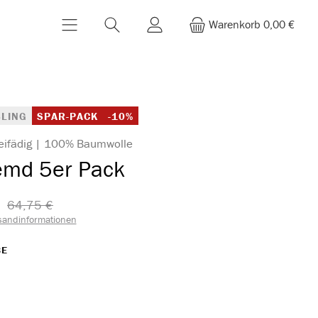
Warenkorb
0,00 €
LING
SPAR-PACK
-10%
eifädig | 100% Baumwolle
emd 5er Pack
64,75 €​
sandinformationen
AUSWÄHLEN
BE
WÄHLEN