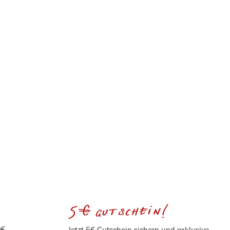
5€ gutschein!
0€
Jetzt 5€ Gutschein sichern und exklusive