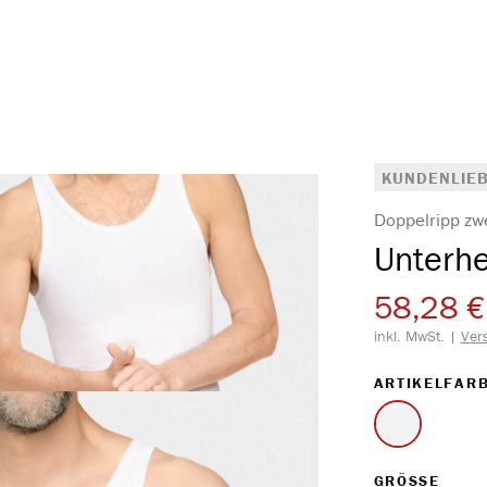
KUNDENLIEB
Doppelripp zw
Unterh
58,28 €
inkl. MwSt. |
Ver
ARTIKELFAR
weiss
AUS
GRÖSSE