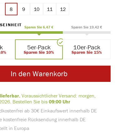
7
8
9
10
11
12
AUSWÄHLEN
SEINHEIT
Sparen Sie 6,47 €
Sparen Sie 19,42 €
ck
5er-Pack
10er-Pack
10%
Sparen Sie 10%
Sparen Sie 15%
In den Warenkorb
lieferbar.
Voraussichtlicher Versand:
morgen,
2026.
Bestellen Sie bis
09:00 Uhr
dkostenfrei ab 30€ Einkaufswert innerhalb DE
e kostenfreie Rücksendung innerhalb DE
ellt in Europa