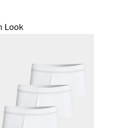
rapazierfähig aufgrund des hohen Stoffgewichts (270
n Look