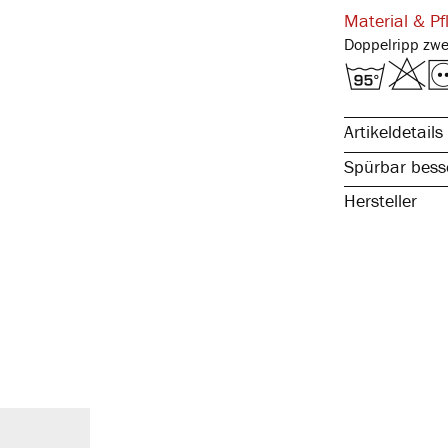
Material & Pf
Artikeldetails
Spürbar besse
Hersteller
reine, natürli
hochwertige B
ohne störende
anliegende Pa
atmungsaktiv 
kochfest, pfl
spürbar hochw