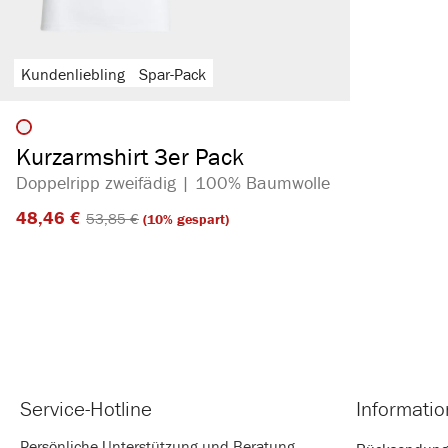
Kundenliebling
Spar-Pack
auswählen
Artikelfarbe
Kurzarmshirt 3er Pack
Doppelripp zweifädig | 100% Baumwolle
48,46 €​
53,85 €​
(10% gespart)
Service-Hotline
Informati
Persönliche Unterstützung und Beratung