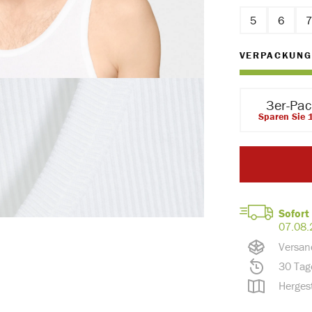
5
6
VERPACKUNG
3er-Pa
Sparen Sie 
Sofort 
07.08.
Versan
30 Tag
Hergest