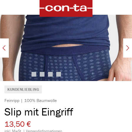
alt springen
Bildergalerie überspringen
KUNDENLIEBLING
Feinripp | 100% Baumwolle
Slip mit Eingriff
13,50 €
inkl. MwSt. |
Versandinformationen