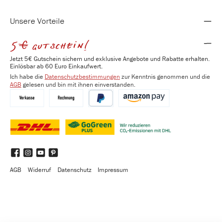
Unsere Vorteile
5€ gutschein!
Jetzt 5€ Gutschein sichern und exklusive Angebote und Rabatte erhalten.
Einlösbar ab 60 Euro Einkaufwert.
Ich habe die
Datenschutzbestimmungen
zur Kenntnis genommen und die
AGB
gelesen und bin mit ihnen einverstanden.
Vorkasse
Kauf auf Rechnung
PayPal
Amazon Pay
DHL
DHL GoGreen Plus
Benutzerdefiniertes Bild 3
Facebook
Instagram
YouTube
Pinterest
AGB
Widerruf
Datenschutz
Impressum