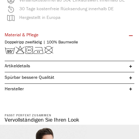
30 Tage kostenfreie Rücksendung innerhalb DE
Hergestellt in Europa
Material & Pflege
Doppelripp zweifädig | 100% Baumwolle
Artikeldetails
Spürbar bessere Qualität
Hersteller
PASST PERFEKT ZUSAMMEN
reine, natürliche Baumwolle
Vervollständigen Sie Ihren Look
hochwertige Borte
ohne störende Seitennähte
anliegende Passform
atmungsaktiv & temperaturausgleichend