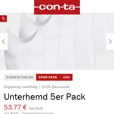
alt springen
Bildergalerie überspringen
Rabatt
%
KUNDENLIEBLING
SPAR-PACK
-10%
Doppelripp zweifädig | 100% Baumwolle
Unterhemd 5er Pack
53,77 €
59,75 €​
inkl. MwSt. |
Versandinformationen