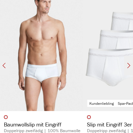
kochfest, pflegeleicht & hautsympathisch
spürbar hochwertig
langlebig & strapazierfähig aufgrund des hohen Stoffgewichts (270 g/m²)
Kundenliebling
Spar-Pac
auswählen
auswähl
Artikelfarbe
Artikelfarbe
Baumwollslip mit Eingriff
Slip mit Eingriff 3e
Doppelripp zweifädig | 100% Baumwolle
Doppelripp zweifädig |