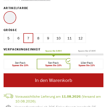
AUSWÄHLEN
ARTIKELFARBE
weiss
AUSWÄHLEN
GRÖSSE
5
6
7
8
9
10
11
12
AUSWÄHLEN
VERPACKUNGSEINHEIT
Sparen Sie 5,98 €
Sparen Sie 17,93 €
3er-Pack
5er-Pack
10er-Pack
Sparen Sie 10%
Sparen Sie 10%
Sparen Sie 15%
In den Warenkorb
Voraussichtliche Lieferung am
11.08.2026
(Versand am
10.08.2026).
Versandkostenfrei ab 30€ Einkaufswert innerhalb DE