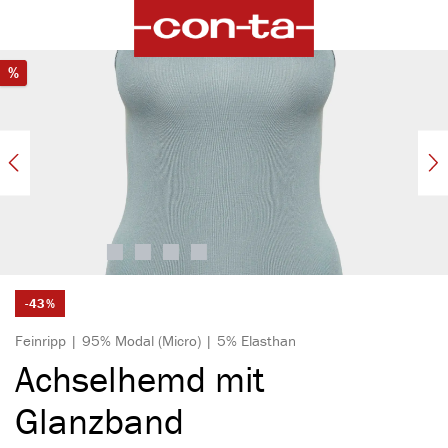
alt springen
Bildergalerie überspringen
Rabatt
%
-43%
Feinripp | 95% Modal (Micro) | 5% Elasthan
Achselhemd mit
Glanzband