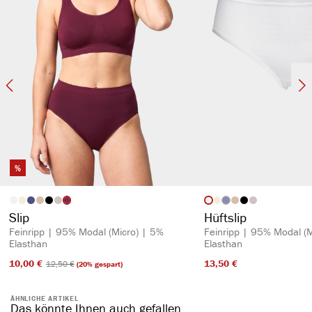
%
auswählen
auswähl
Artikelfarbe
Artikelfarbe
(Diese Option ist zurzeit n
Slip
Hüftslip
Feinripp | 95% Modal (Micro) | 5%
Feinripp | 95% Modal (M
Elasthan
Elasthan
10,00 €​
13,50 €​
12,50 €​
(20% gespart)
ÄHNLICHE ARTIKEL
Das könnte Ihnen auch gefallen