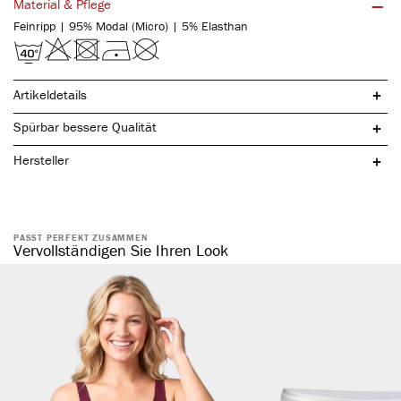
Material & Pflege
Feinripp | 95% Modal (Micro) | 5% Elasthan
Artikeldetails
Spürbar bessere Qualität
Hersteller
PASST PERFEKT ZUSAMMEN
nachhaltige & natürliche Buchenholzfasern
Vervollständigen Sie Ihren Look
hochwertiges, edles Glanzband
ohne störende Seitennähte
formstabil & atmungsaktiv
hautsympathisch & temperaturausgleichend
weiches Tragegefühl
optimale Passform