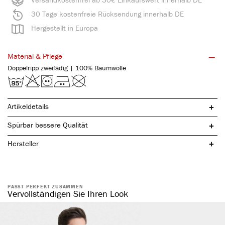
30 Tage kostenfreie Rücksendung innerhalb DE
Hergestellt in Europa
Material & Pflege
Doppelripp zweifädig | 100% Baumwolle
Artikeldetails
Spürbar bessere Qualität
Hersteller
PASST PERFEKT ZUSAMMEN
reine, natürliche Baumwolle
Vervollständigen Sie Ihren Look
hochwertige Borte
ohne störende Seitennähte
anliegende Passform
atmungsaktiv & temperaturausgleichend