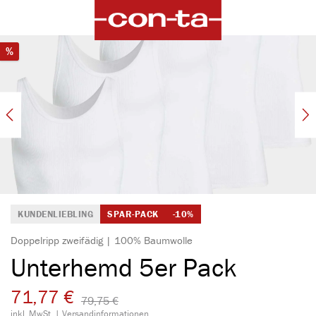
alt springen
Bildergalerie überspringen
Rabatt
%
KUNDENLIEBLING
SPAR-PACK
-10%
Doppelripp zweifädig | 100% Baumwolle
Unterhemd 5er Pack
71,77 €
79,75 €​
inkl. MwSt. |
Versandinformationen