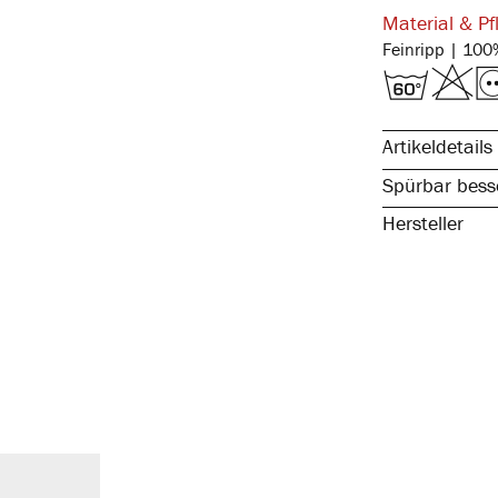
Material & Pf
Artikeldetails
Spürbar besse
Hersteller
reine, natürli
spürbar hochw
atmungsaktiv 
elastisch & fo
kochfest, stra
ohne störende