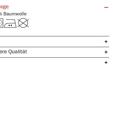
lege
Feinripp | 100% Baumwolle
re Qualität
che Baumwolle
ertig
& hautfreundlich
rmstabil
pazierfähig & langlebig
 Seitennaht