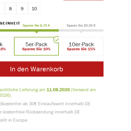
7
8
9
10
AUSWÄHLEN
SEINHEIT
Sparen Sie 6,75 €
Sparen Sie 20,25 €
ck
5er-Pack
10er-Pack
10%
Sparen Sie 10%
Sparen Sie 15%
In den Warenkorb
sichtliche Lieferung am
11.08.2026
(Versand am
2026).
dkostenfrei ab 30€ Einkaufswert innerhalb DE
e kostenfreie Rücksendung innerhalb DE
ellt in Europa