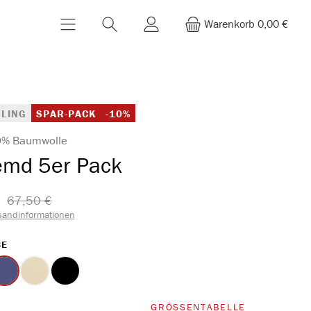
Warenkorb
0,00 €
LING
SPAR-PACK
-10%
00% Baumwolle
emd 5er Pack
67,50 €​
sandinformationen
AUSWÄHLEN
BE
lau
marine
sand
schwarz
WÄHLEN
GRÖSSENTABELLE