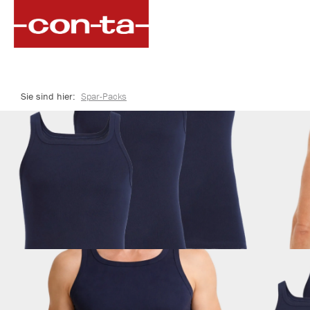
springen
Zur Hauptnavigation springen
Sie sind hier:
Spar-Packs