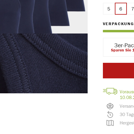
5
6
VERPACKUNG
3er-Pa
Sparen Sie 
Voraus
10.08.
Versan
30 Tag
Hergest