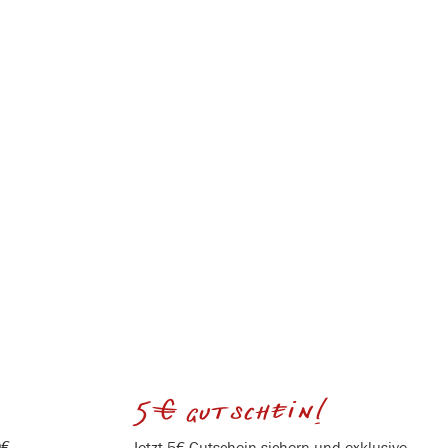
5€ gutschein!
0€
Jetzt 5€ Gutschein sichern und exklusive