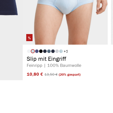
%
+
1
auswählen
Artikelfarbe
Slip mit Eingriff
Feinripp | 100% Baumwolle
10,80 €​
13,50 €​
(20% gespart)