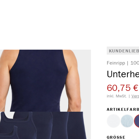
KUNDENLIEB
Feinripp | 1
Unterh
60,75 €
inkl. MwSt. |
Ver
ARTIKELFAR
weiss
hellb
AUS
GRÖSSE