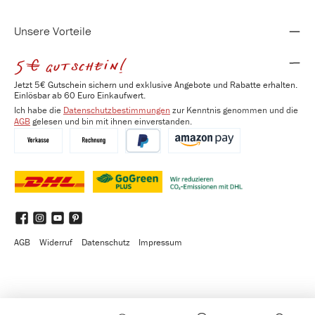
Unsere Vorteile
5€ gutschein!
Jetzt 5€ Gutschein sichern und exklusive Angebote und Rabatte erhalten.
Einlösbar ab 60 Euro Einkaufwert.
Ich habe die
Datenschutzbestimmungen
zur Kenntnis genommen und die
AGB
gelesen und bin mit ihnen einverstanden.
Vorkasse
Kauf auf Rechnung
PayPal
Amazon Pay
DHL
DHL GoGreen Plus
Benutzerdefiniertes Bild 3
Facebook
Instagram
YouTube
Pinterest
AGB
Widerruf
Datenschutz
Impressum