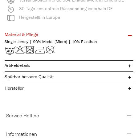
30 Tage kostenfreie Rücksendung innerhalb DE
Hergestellt in Europa
Material & Pflege
Single-Jersey | 90% Modal (Micro) | 10% Elasthan
Artikeldetails
Spürbar bessere Qualität
Hersteller
atmungsaktiv
Service-Hotline
Formstabil
trocknet schnell
angenehmes Tragegefühl
Informationen