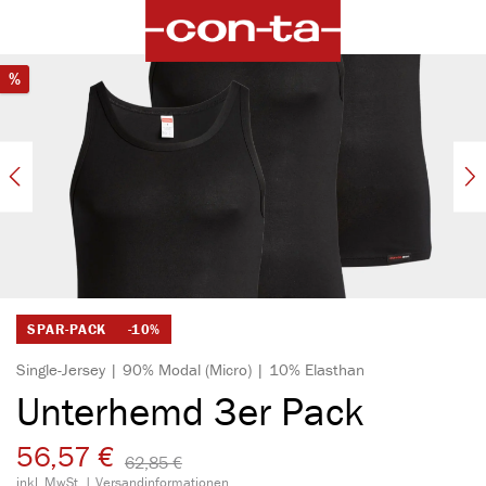
alt springen
Bildergalerie überspringen
Rabatt
%
SPAR-PACK
-10%
Single-Jersey | 90% Modal (Micro) | 10% Elasthan
Unterhemd 3er Pack
56,57 €
62,85 €​
inkl. MwSt. |
Versandinformationen