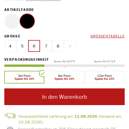
AUSWÄHLEN
ARTIKELFARBE
weiss
schwarz
AUSWÄHLEN
GRÖSSE
GRÖSSENTABELLE
4
5
6
7
8
9
(Diese Option ist zurzeit nicht verfügb
AUSWÄHLEN
VERPACKUNGSEINHEIT
Sparen Sie 12,57 €
Sparen Sie 37,71 €
3er-Pack
6er-Pack
12er-Pack
Sparen Sie 10%
Sparen Sie 10%
Sparen Sie 15%
In den Warenkorb
Voraussichtliche Lieferung am
11.08.2026
(Versand am
10.08.2026).
Versandkostenfrei ab 30€ Einkaufswert innerhalb DE