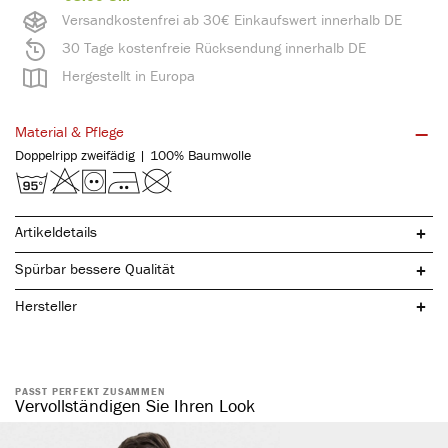
Versandkostenfrei ab 30€ Einkaufswert innerhalb DE
30 Tage kostenfreie Rücksendung innerhalb DE
Hergestellt in Europa
Material & Pflege
Doppelripp zweifädig | 100% Baumwolle
Artikeldetails
Spürbar bessere Qualität
Hersteller
PASST PERFEKT ZUSAMMEN
reine, natürliche Baumwolle
Vervollständigen Sie Ihren Look
hochwertige Borte
ohne störende Seitennähte