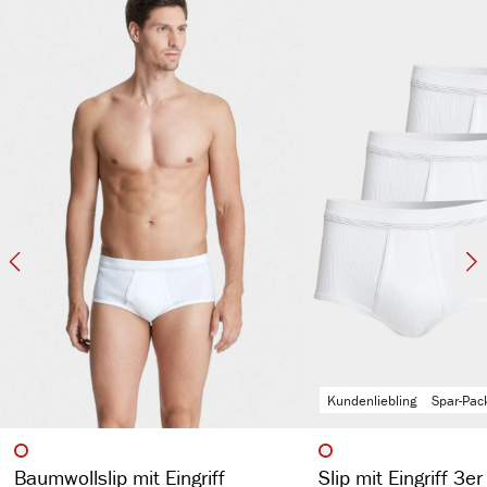
anliegende Passform
atmungsaktiv & temperaturausgleichend
kochfest, pflegeleicht & hautsympathisch
spürbar hochwertig
langlebig & strapazierfähig aufgrund des hohen Stoffgewichts (270 g/m²)
Kundenliebling
Spar-Pac
auswählen
auswähl
Artikelfarbe
Artikelfarbe
Baumwollslip mit Eingriff
Slip mit Eingriff 3e