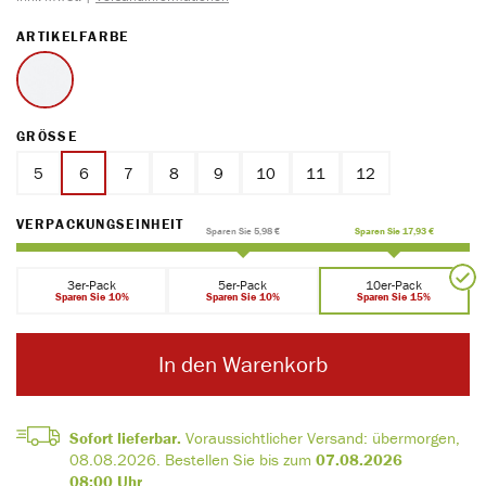
AUSWÄHLEN
ARTIKELFARBE
weiss
AUSWÄHLEN
GRÖSSE
5
6
7
8
9
10
11
12
AUSWÄHLEN
VERPACKUNGSEINHEIT
Sparen Sie 5,98 €
Sparen Sie 17,93 €
3er-Pack
5er-Pack
10er-Pack
Sparen Sie 10%
Sparen Sie 10%
Sparen Sie 15%
In den Warenkorb
Sofort lieferbar.
Voraussichtlicher Versand:
übermorgen,
08.08.2026
.
Bestellen Sie bis zum
07.08.2026
08:00 Uhr