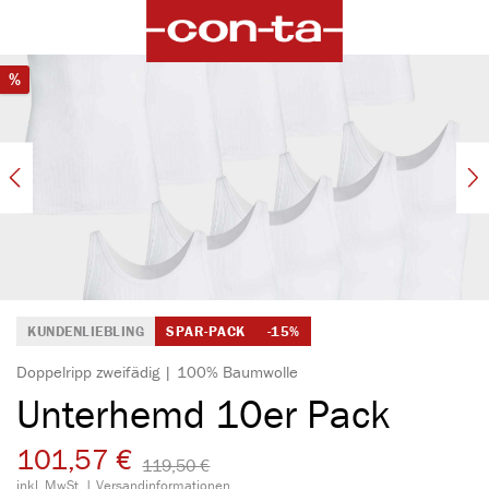
alt springen
Bildergalerie überspringen
Rabatt
%
KUNDENLIEBLING
SPAR-PACK
-15%
Doppelripp zweifädig | 100% Baumwolle
Unterhemd 10er Pack
101,57 €
119,50 €​
inkl. MwSt. |
Versandinformationen