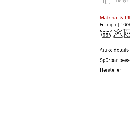
Hergest
Material & Pf
Artikeldetails
Spürbar besse
Hersteller
reine, natürli
spürbar hochw
kochfest & pfl
atmungsaktiv 
temperaturaus
elastisch & fo