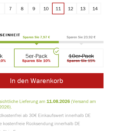
6
7
8
9
10
11
12
13
14
AUSWÄHLEN
SEINHEIT
Sparen Sie 7,97 €
Sparen Sie 23,92 €
ck
5er-Pack
10er-Pack
10%
Sparen Sie 10%
Sparen Sie 15%
In den Warenkorb
sichtliche Lieferung am
11.08.2026
(Versand am
2026).
dkostenfrei ab 30€ Einkaufswert innerhalb DE
e kostenfreie Rücksendung innerhalb DE