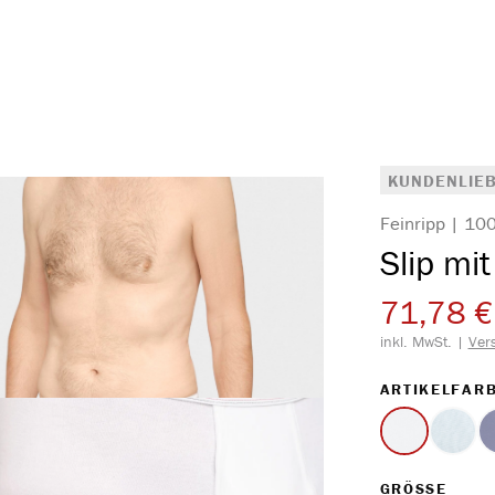
KUNDENLIEB
Feinripp | 1
Slip mit
71,78 €
inkl. MwSt. |
Ver
ARTIKELFAR
weiss
hellb
(Diese 
AUS
GRÖSSE