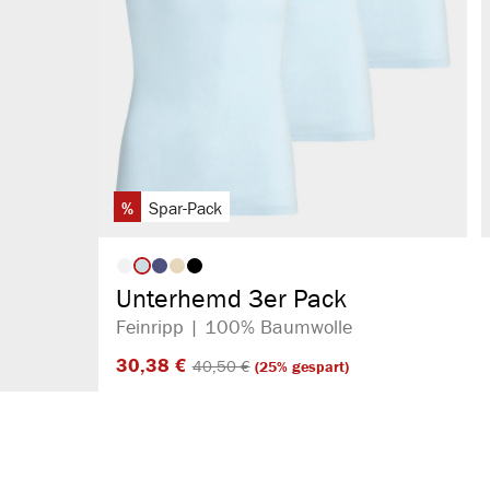
%
Spar-Pack
auswählen
Artikelfarbe
Unterhemd 3er Pack
Feinripp | 100% Baumwolle
30,38 €​
40,50 €​
(25% gespart)