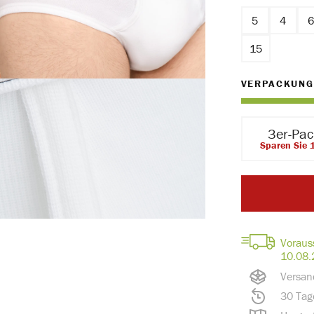
5
4
15
VERPACKUNG
3er-Pa
Sparen Sie 
Voraus
10.08.
Versan
30 Tag