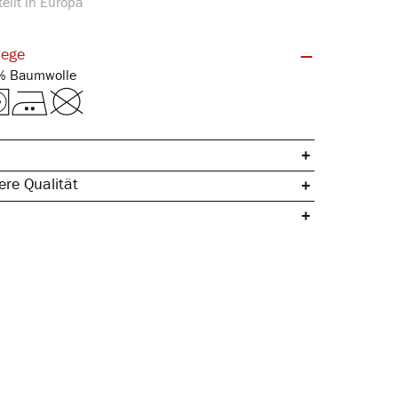
ellt in Europa
lege
Feinripp | 100% Baumwolle
re Qualität
che Baumwolle
ertig
egeleicht
& hautfreundlich
gleichend
rmstabil