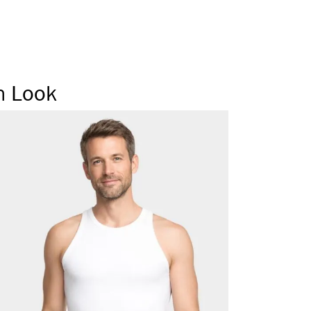
ragegefühl
 Weichbund
 Seitennaht
n Look