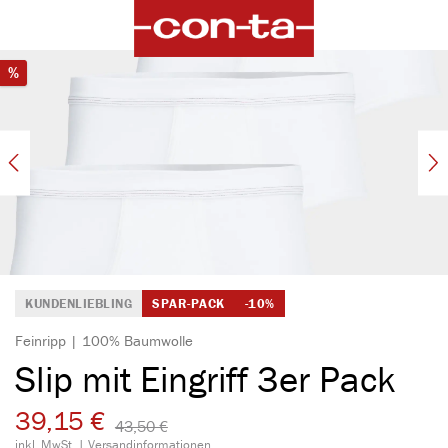
alt springen
Bildergalerie überspringen
Rabatt
%
KUNDENLIEBLING
SPAR-PACK
-10%
Feinripp | 100% Baumwolle
Slip mit Eingriff 3er Pack
39,15 €
43,50 €​
inkl. MwSt. |
Versandinformationen