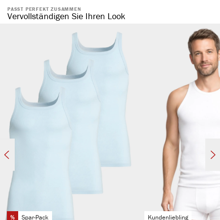
reine, natürliche Baumwolle
PASST PERFEKT ZUSAMMEN
spürbar hochwertig
Vervollständigen Sie Ihren Look
kochfest & pflegeleicht
atmungsaktiv & hautfreundlich
temperaturausgleichend
elastisch & formstabil
mit Eingriff
angenehmes Tragegefühl
komfortabler Weichbund
ohne störende Seitennaht
%
Spar-Pack
Kundenliebling