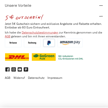
Unsere Vorteile
5€ gutschein!
Jetzt 5€ Gutschein sichern und exklusive Angebote und Rabatte erhalten.
Einlösbar ab 60 Euro Einkaufwert.
Ich habe die
Datenschutzbestimmungen
zur Kenntnis genommen und die
AGB
gelesen und bin mit ihnen einverstanden.
Vorkasse
Kauf auf Rechnung
PayPal
Amazon Pay
DHL
DHL GoGreen Plus
Benutzerdefiniertes Bild 3
Facebook
Instagram
YouTube
Pinterest
AGB
Widerruf
Datenschutz
Impressum