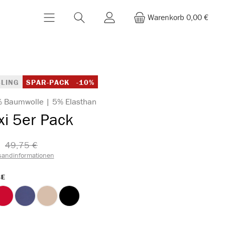
Warenkorb
0,00 €
LING
SPAR-PACK
-10%
% Baumwolle | 5% Elasthan
xi 5er Pack
49,75 €​
sandinformationen
AUSWÄHLEN
BE
rot
marine
ton
schwarz
WÄHLEN