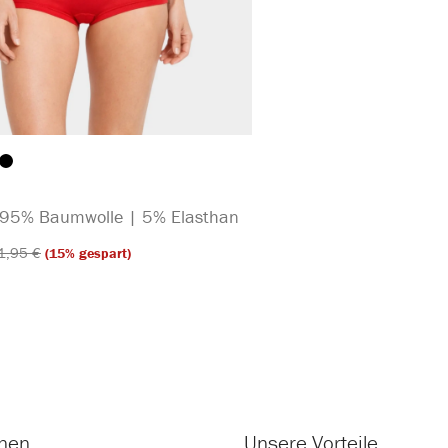
auswählen
arbe
| 95% Baumwolle | 5% Elasthan
1,95 €​
(15% gespart)
onen
Unsere Vorteile