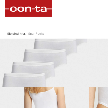
springen
Zur Hauptnavigation springen
Sie sind hier:
Spar-Packs