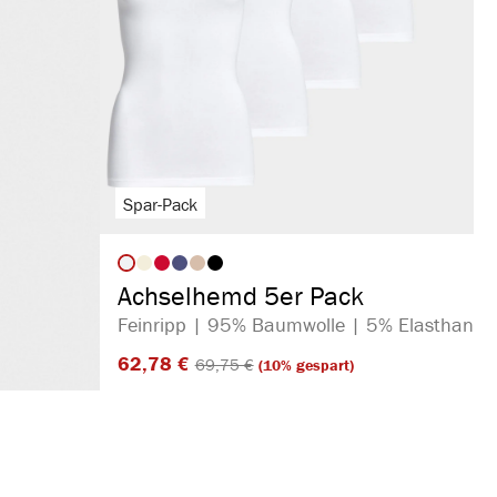
Spar-Pack
auswählen
Artikelfarbe
Achselhemd 5er Pack
Feinripp | 95% Baumwolle | 5% Elasthan
62,78 €​
69,75 €​
(10% gespart)