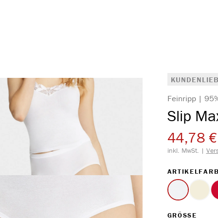
KUNDENLIEB
Feinripp | 95
Slip Ma
44,78 €
inkl. MwSt. |
Ver
ARTIKELFAR
weiss
ecru
AUS
GRÖSSE