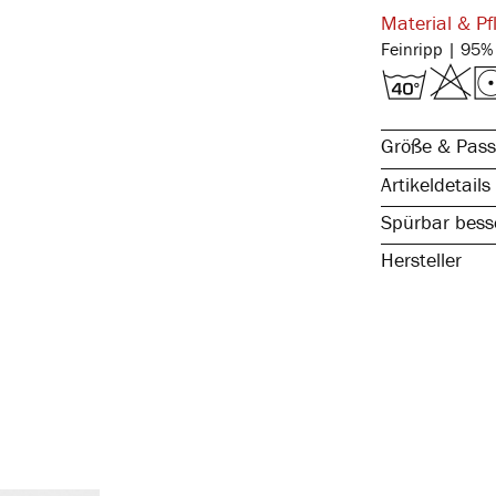
Material & Pf
Größe & Pass
Artikeldetails
Spürbar besse
Hersteller
natürliche Ba
komfortabler,
ohne störende
formstabil & e
hautsympathis