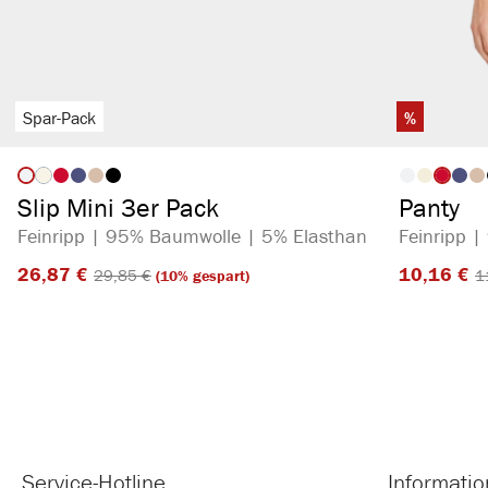
Spar-Pack
%
auswählen
Artikelfarbe
Artikelf
(Diese Option ist zurzeit nicht verfügbar.)
Slip Mini 3er Pack
Panty
Feinripp | 95% Baumwolle | 5% Elasthan
Feinripp 
26,87 €​
10,16 €​
29,85 €​
1
(10% gespart)
Service-Hotline
Informati