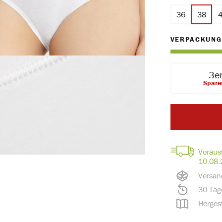
36
38
VERPACKUNG
3e
Spare
Voraus
10.08.
Versan
30 Tag
Hergest