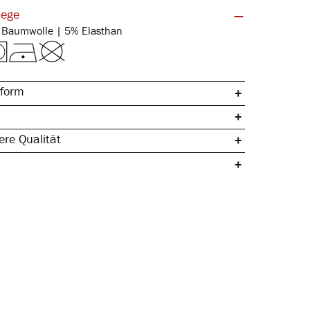
lege
Feinripp | 95% Baumwolle | 5% Elasthan
form
re Qualität
umwolle
 elastischer Bund
 Seitennaht
lastisch
ch & temperaturregulierend