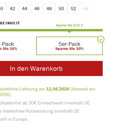
40
42
44
46
48
50
52
54
(Diese Option ist zurzeit n
AUSWÄHLEN
SEINHEIT
Sparen Sie 4,97 €
r-Pack
5er-Pack
n Sie 10%
Sparen Sie 10%
In den Warenkorb
sichtliche Lieferung am
11.08.2026
(Versand am
2026).
dkostenfrei ab 30€ Einkaufswert innerhalb DE
e kostenfreie Rücksendung innerhalb DE
ellt in Europa