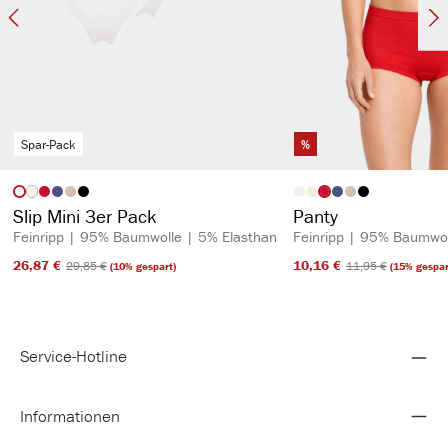
Spar-Pack
%
auswählen
auswähl
Artikelfarbe
Artikelfarbe
(Diese Option ist zurzeit nicht verfügbar.)
Slip Mini 3er Pack
Panty
Feinripp | 95% Baumwolle | 5% Elasthan
Feinripp | 95% Baumwol
26,87 €​
10,16 €​
29,85 €​
11,95 €​
(10% gespart)
(15% gespar
Service-Hotline
Informationen