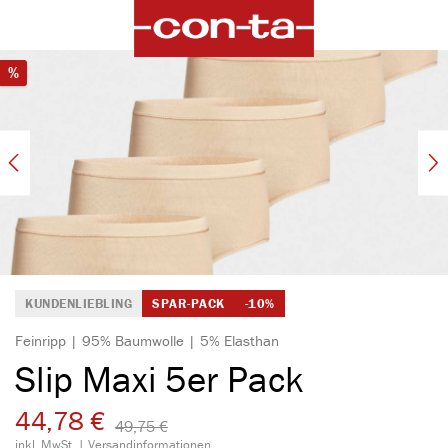
alt springen
Bildergalerie überspringen
Rabatt
%
KUNDENLIEBLING
SPAR-PACK
-10%
Feinripp | 95% Baumwolle | 5% Elasthan
Slip Maxi 5er Pack
44,78 €
49,75 €​
inkl. MwSt. |
Versandinformationen