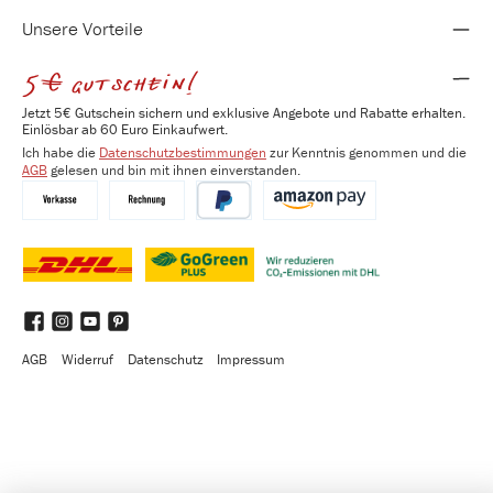
Unsere Vorteile
5€ gutschein!
Jetzt 5€ Gutschein sichern und exklusive Angebote und Rabatte erhalten.
Einlösbar ab 60 Euro Einkaufwert.
Ich habe die
Datenschutzbestimmungen
zur Kenntnis genommen und die
AGB
gelesen und bin mit ihnen einverstanden.
Vorkasse
Kauf auf Rechnung
PayPal
Amazon Pay
DHL
DHL GoGreen Plus
Benutzerdefiniertes Bild 3
Facebook
Instagram
YouTube
Pinterest
AGB
Widerruf
Datenschutz
Impressum