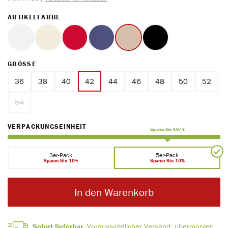
AUSWÄHLEN
ARTIKELFARBE
weiss
ecru
rot
marine
ton
schwarz
AUSWÄHLEN
GRÖSSE
36
38
40
42
44
46
48
50
52
54
(Diese Option ist zurzeit nicht verfügbar.)
AUSWÄHLEN
VERPACKUNGSEINHEIT
Sparen Sie 4,97 €
3er-Pack
5er-Pack
Sparen Sie 10%
Sparen Sie 10%
In den Warenkorb
Sofort lieferbar.
Voraussichtlicher Versand:
übermorgen,