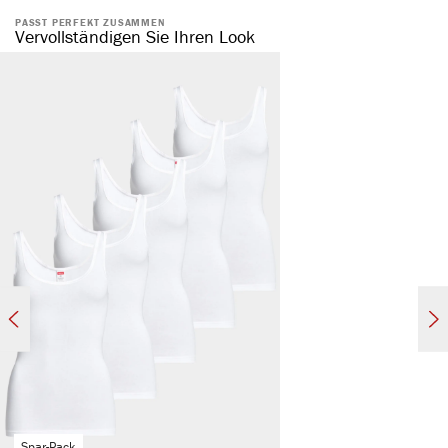
PASST PERFEKT ZUSAMMEN
natürliche Baumwolle
Vervollständigen Sie Ihren Look
komfortabler, elastischer Bund
ohne störende Seitennaht
formstabil & elastisch
hautsympathisch & temperaturregulierend
atmungsaktiv
Spar-Pack