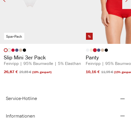
Spar-Pack
%
auswählen
auswähl
Artikelfarbe
Artikelfarbe
(Diese Option ist zurzeit nicht verfügbar.)
Slip Mini 3er Pack
Panty
Feinripp | 95% Baumwolle | 5% Elasthan
Feinripp | 95% Baumwol
26,87 €​
10,16 €​
29,85 €​
11,95 €​
(10% gespart)
(15% gespar
Service-Hotline
Informationen