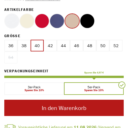
AUSWÄHLEN
ARTIKELFARBE
weiss
ecru
rot
marine
ton
schwarz
AUSWÄHLEN
GRÖSSE
36
38
40
42
44
46
48
50
52
54
(Diese Option ist zurzeit nicht verfügbar.)
AUSWÄHLEN
VERPACKUNGSEINHEIT
Sparen Sie 4,97 €
3er-Pack
5er-Pack
Sparen Sie 10%
Sparen Sie 10%
In den Warenkorb
Voraussichtliche Lieferung am
11.08.2026
(Versand am