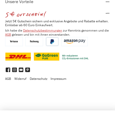
Unsere Vorteile
5€ gutschein!
Jetzt 5€ Gutschein sichern und exklusive Angebote und Rabatte erhalten.
Einlösbar ab 60 Euro Einkaufwert.
Ich habe die
Datenschutzbestimmungen
zur Kenntnis genommen und die
AGB
gelesen und bin mit ihnen einverstanden.
Vorkasse
Kauf auf Rechnung
PayPal
Amazon Pay
DHL
DHL GoGreen Plus
Benutzerdefiniertes Bild 3
Facebook
Instagram
YouTube
Pinterest
AGB
Widerruf
Datenschutz
Impressum