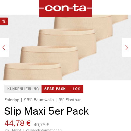
alt springen
Bildergalerie überspringen
Rabatt
%
KUNDENLIEBLING
SPAR-PACK
-10%
Feinripp | 95% Baumwolle | 5% Elasthan
Slip Maxi 5er Pack
44,78 €
49,75 €​
inkl. MwSt. |
Versandinformationen