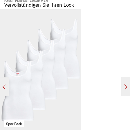
PASST PERFEKT ZUSAMMEN
natürliche Baumwolle
Vervollständigen Sie Ihren Look
komfortabler, elastischer Bund
ohne störende Seitennaht
formstabil & elastisch
hautsympathisch & temperaturregulierend
atmungsaktiv
Spar-Pack