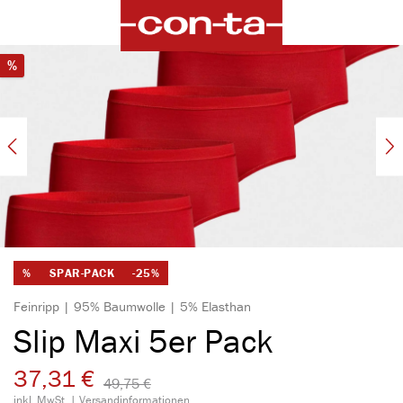
alt springen
Bildergalerie überspringen
Rabatt
%
%
SPAR-PACK
-25%
Feinripp | 95% Baumwolle | 5% Elasthan
Slip Maxi 5er Pack
37,31 €
49,75 €​
inkl. MwSt. |
Versandinformationen