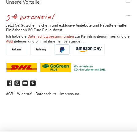
Unsere Vorteile
5€ gutschein!
Jetzt 5€ Gutschein sichern und exklusive Angebote und Rabatte erhalten.
Einlösbar ab 60 Euro Einkaufwert.
Ich habe die
Datenschutzbestimmungen
zur Kenntnis genommen und die
AGB
gelesen und bin mit ihnen einverstanden.
Vorkasse
Kauf auf Rechnung
PayPal
Amazon Pay
DHL
DHL GoGreen Plus
Benutzerdefiniertes Bild 3
Facebook
Instagram
YouTube
Pinterest
AGB
Widerruf
Datenschutz
Impressum