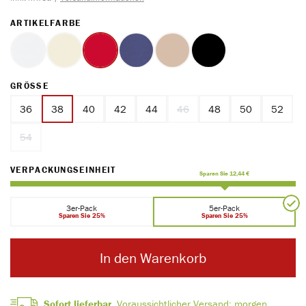
AUSWÄHLEN
ARTIKELFARBE
weiss
ecru
rot
marine
ton
schwarz
AUSWÄHLEN
GRÖSSE
36
38
40
42
44
46
48
50
52
(Diese Option ist zurzeit nicht ver
54
(Diese Option ist zurzeit nicht verfügbar.)
AUSWÄHLEN
VERPACKUNGSEINHEIT
Sparen Sie 12,44 €
3er-Pack
5er-Pack
Sparen Sie 25%
Sparen Sie 25%
In den Warenkorb
Sofort lieferbar.
Voraussichtlicher Versand:
morgen,