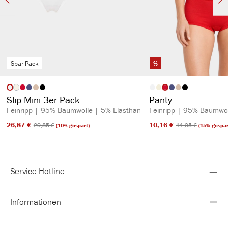
Spar-Pack
%
auswählen
auswähl
Artikelfarbe
Artikelfarbe
(Diese Option ist zurzeit nicht verfügbar.)
Slip Mini 3er Pack
Panty
Feinripp | 95% Baumwolle | 5% Elasthan
Feinripp | 95% Baumwol
26,87 €​
10,16 €​
29,85 €​
11,95 €​
(10% gespart)
(15% gespar
Service-Hotline
Informationen