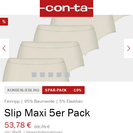
alt springen
Bildergalerie überspringen
Rabatt
%
KUNDENLIEBLING
SPAR-PACK
-10%
Feinripp | 95% Baumwolle | 5% Elasthan
Slip Maxi 5er Pack
53,78 €
59,75 €​
inkl. MwSt. |
Versandinformationen