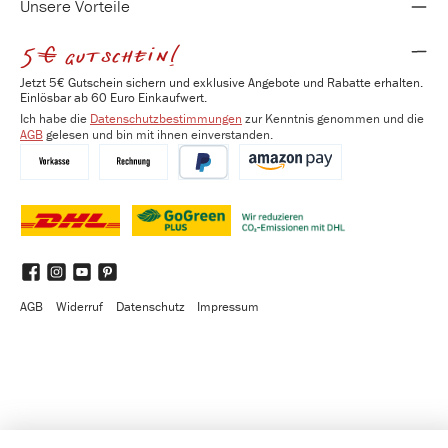
Unsere Vorteile
5€ gutschein!
Jetzt 5€ Gutschein sichern und exklusive Angebote und Rabatte erhalten.
Einlösbar ab 60 Euro Einkaufwert.
Ich habe die
Datenschutzbestimmungen
zur Kenntnis genommen und die
AGB
gelesen und bin mit ihnen einverstanden.
Vorkasse
Kauf auf Rechnung
PayPal
Amazon Pay
DHL
DHL GoGreen Plus
Benutzerdefiniertes Bild 3
Facebook
Instagram
YouTube
Pinterest
AGB
Widerruf
Datenschutz
Impressum