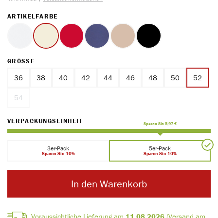
AUSWÄHLEN
ARTIKELFARBE
weiss
ecru
rot
marine
ton
schwarz
AUSWÄHLEN
GRÖSSE
36
38
40
42
44
46
48
50
52
54
(Diese Option ist zurzeit nicht verfügbar.)
AUSWÄHLEN
VERPACKUNGSEINHEIT
Sparen Sie 5,97 €
3er-Pack
5er-Pack
Sparen Sie 10%
Sparen Sie 10%
In den Warenkorb
Voraussichtliche Lieferung am
11.08.2026
(Versand am