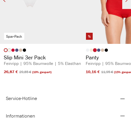
Spar-Pack
%
auswählen
auswähl
Artikelfarbe
Artikelfarbe
(Diese Option ist zurzeit nicht verfügbar.)
Slip Mini 3er Pack
Panty
Feinripp | 95% Baumwolle | 5% Elasthan
Feinripp | 95% Baumwol
26,87 €​
10,16 €​
29,85 €​
11,95 €​
(10% gespart)
(15% gespar
Service-Hotline
Informationen