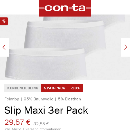
alt springen
Bildergalerie überspringen
Rabatt
%
KUNDENLIEBLING
SPAR-PACK
-10%
Feinripp | 95% Baumwolle | 5% Elasthan
Slip Maxi 3er Pack
29,57 €
32,85 €​
inkl. MwSt. |
Versandinformationen