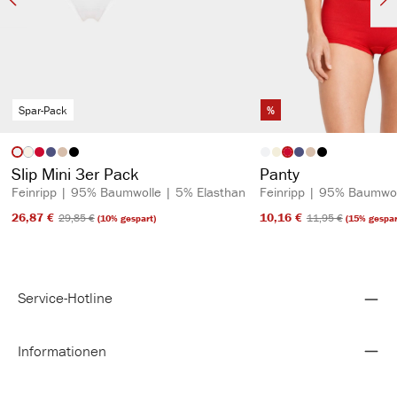
Spar-Pack
%
auswählen
auswähl
Artikelfarbe
Artikelfarbe
(Diese Option ist zurzeit nicht verfügbar.)
Slip Mini 3er Pack
Panty
Feinripp | 95% Baumwolle | 5% Elasthan
Feinripp | 95% Baumwol
26,87 €​
10,16 €​
29,85 €​
11,95 €​
(10% gespart)
(15% gespar
Service-Hotline
Informationen