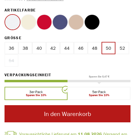
AUSWÄHLEN
ARTIKELFARBE
weiss
ecru
rot
marine
ton
schwarz
AUSWÄHLEN
GRÖSSE
36
38
40
42
44
46
48
50
52
54
(Diese Option ist zurzeit nicht verfügbar.)
AUSWÄHLEN
VERPACKUNGSEINHEIT
Sparen Sie 5,47 €
3er-Pack
5er-Pack
Sparen Sie 10%
Sparen Sie 10%
In den Warenkorb
Voraussichtliche Lieferung am
11.08.2026
(Versand am