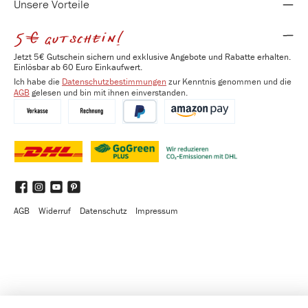
Unsere Vorteile
5€ gutschein!
Jetzt 5€ Gutschein sichern und exklusive Angebote und Rabatte erhalten.
Einlösbar ab 60 Euro Einkaufwert.
Ich habe die
Datenschutzbestimmungen
zur Kenntnis genommen und die
AGB
gelesen und bin mit ihnen einverstanden.
Vorkasse
Kauf auf Rechnung
PayPal
Amazon Pay
DHL
DHL GoGreen Plus
Benutzerdefiniertes Bild 3
Facebook
Instagram
YouTube
Pinterest
AGB
Widerruf
Datenschutz
Impressum