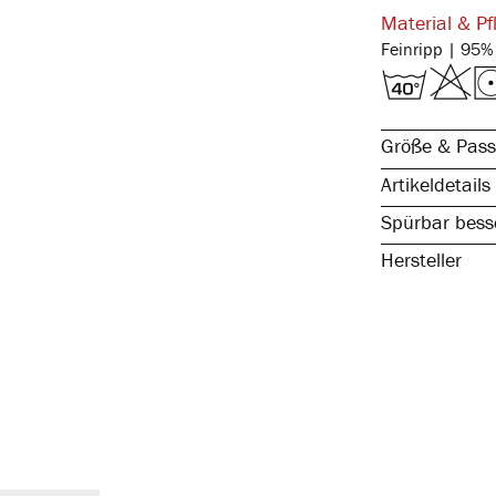
Material & Pf
Größe & Pass
Artikeldetails
Spürbar besse
Hersteller
natürliche Ba
komfortabler,
ohne störende
formstabil & e
hautsympathis