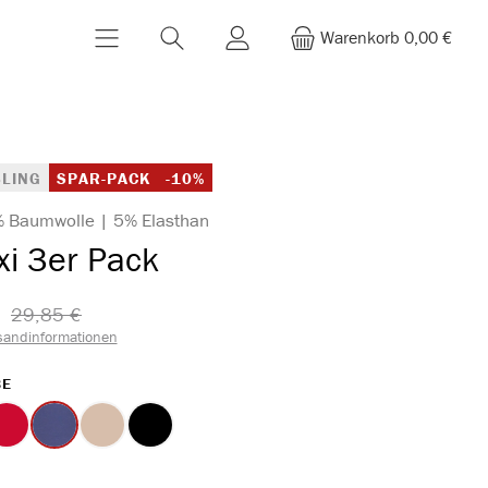
Warenkorb
0,00 €
LING
SPAR-PACK
-10%
% Baumwolle | 5% Elasthan
xi 3er Pack
29,85 €​
sandinformationen
AUSWÄHLEN
BE
rot
marine
ton
schwarz
WÄHLEN