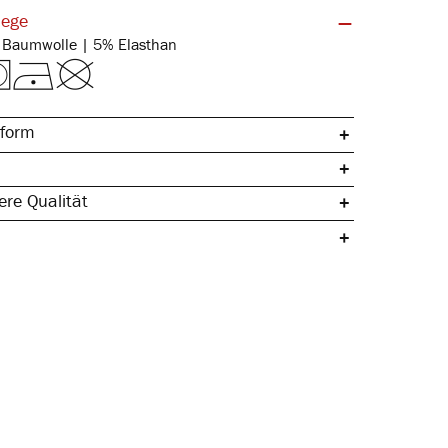
lege
Feinripp | 95% Baumwolle | 5% Elasthan
form
re Qualität
umwolle
 elastischer Bund
 Seitennaht
lastisch
ch & temperaturregulierend