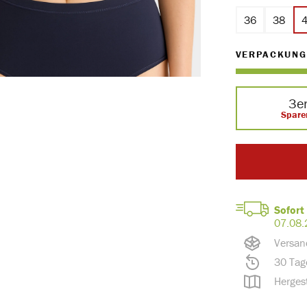
36
38
VERPACKUNG
3e
Spare
Sofort 
07.08.
Versan
30 Tag
Hergest