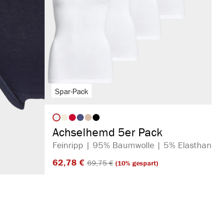
Spar-Pack
auswählen
Artikelfarbe
Achselhemd 5er Pack
Feinripp | 95% Baumwolle | 5% Elasthan
62,78 €​
69,75 €​
(10% gespart)