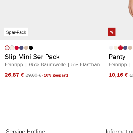
Spar-Pack
%
auswählen
Artikelfarbe
Artikelf
(Diese Option ist zurzeit nicht verfügbar.)
Slip Mini 3er Pack
Panty
Feinripp | 95% Baumwolle | 5% Elasthan
Feinripp 
26,87 €​
10,16 €​
29,85 €​
1
(10% gespart)
Service-Hotline
Informati