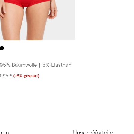
auswählen
arbe
| 95% Baumwolle | 5% Elasthan
1,95 €​
(15% gespart)
onen
Unsere Vorteile