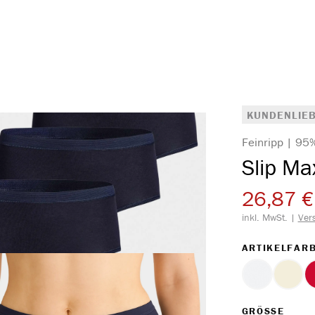
KUNDENLIEB
Feinripp | 95
Slip Ma
26,87 €
inkl. MwSt. |
Ver
ARTIKELFAR
weiss
ecru
AUS
GRÖSSE