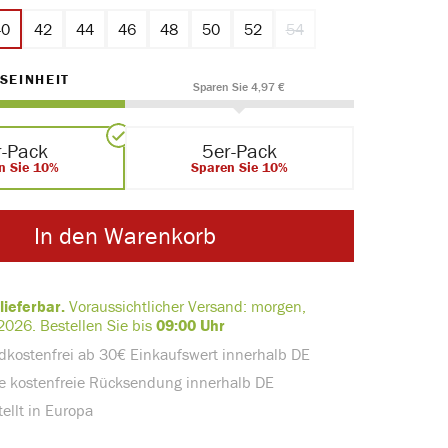
40
42
44
46
48
50
52
54
(Diese Option ist zurzeit n
AUSWÄHLEN
SEINHEIT
Sparen Sie 4,97 €
r-Pack
5er-Pack
n Sie 10%
Sparen Sie 10%
In den Warenkorb
lieferbar.
Voraussichtlicher Versand:
morgen,
2026.
Bestellen Sie bis
09:00 Uhr
dkostenfrei ab 30€ Einkaufswert innerhalb DE
e kostenfreie Rücksendung innerhalb DE
ellt in Europa