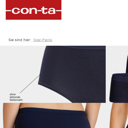
springen
Zur Hauptnavigation springen
Sie sind hier:
Spar-Packs