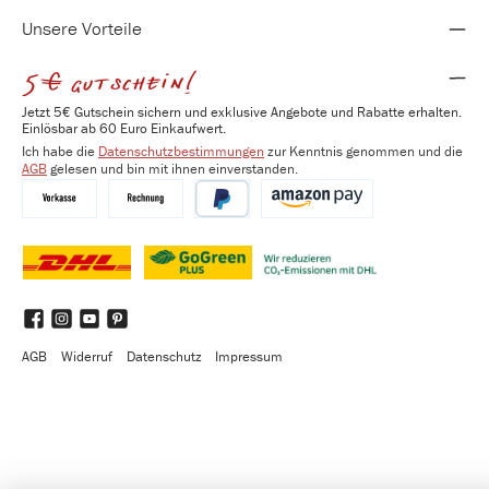
Unsere Vorteile
5€ gutschein!
Jetzt 5€ Gutschein sichern und exklusive Angebote und Rabatte erhalten.
Einlösbar ab 60 Euro Einkaufwert.
Ich habe die
Datenschutzbestimmungen
zur Kenntnis genommen und die
AGB
gelesen und bin mit ihnen einverstanden.
Vorkasse
Kauf auf Rechnung
PayPal
Amazon Pay
DHL
DHL GoGreen Plus
Benutzerdefiniertes Bild 3
Facebook
Instagram
YouTube
Pinterest
AGB
Widerruf
Datenschutz
Impressum