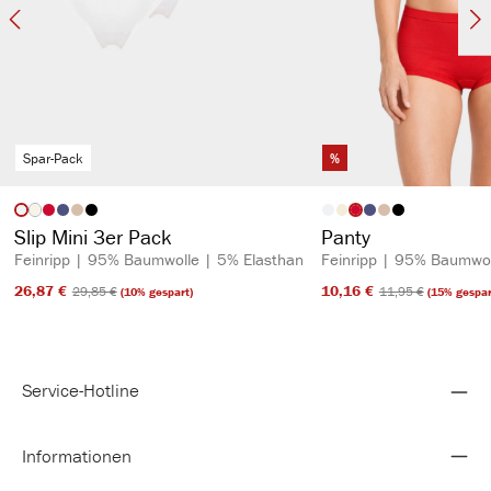
Spar-Pack
%
auswählen
auswähl
Artikelfarbe
Artikelfarbe
(Diese Option ist zurzeit nicht verfügbar.)
Slip Mini 3er Pack
Panty
Feinripp | 95% Baumwolle | 5% Elasthan
Feinripp | 95% Baumwol
26,87 €​
10,16 €​
29,85 €​
11,95 €​
(10% gespart)
(15% gespar
Service-Hotline
Informationen