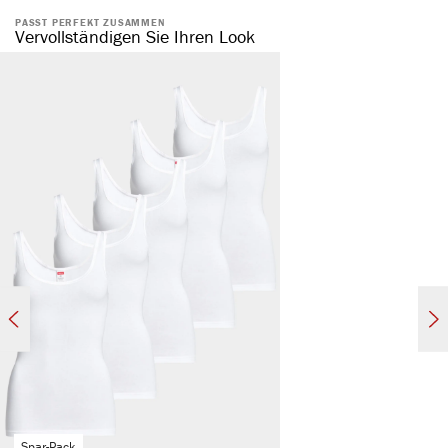
PASST PERFEKT ZUSAMMEN
natürliche Baumwolle
Vervollständigen Sie Ihren Look
komfortabler, elastischer Bund
ohne störende Seitennaht
formstabil & elastisch
hautsympathisch & temperaturregulierend
atmungsaktiv
Spar-Pack