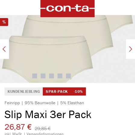
alt springen
Bildergalerie überspringen
Rabatt
%
KUNDENLIEBLING
SPAR-PACK
-10%
Feinripp | 95% Baumwolle | 5% Elasthan
Slip Maxi 3er Pack
26,87 €
29,85 €​
inkl. MwSt. |
Versandinformationen