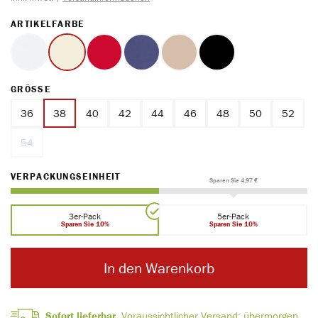
AUSWÄHLEN
ARTIKELFARBE
weiss
ecru
rot
marine
ton
schwarz
AUSWÄHLEN
GRÖSSE
36
38
40
42
44
46
48
50
52
54
(Diese Option ist zurzeit nicht verfügbar.)
AUSWÄHLEN
VERPACKUNGSEINHEIT
Sparen Sie 4,97 €
3er-Pack
5er-Pack
Sparen Sie 10%
Sparen Sie 10%
In den Warenkorb
Sofort lieferbar.
Voraussichtlicher Versand:
übermorgen,