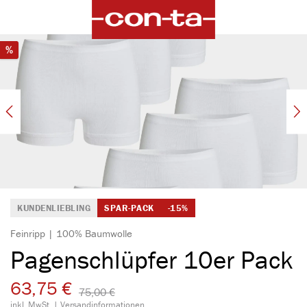
alt springen
Bildergalerie überspringen
Rabatt
%
KUNDENLIEBLING
SPAR-PACK
-15%
Feinripp | 100% Baumwolle
Pagenschlüpfer 10er Pack
63,75 €
75,00 €​
inkl. MwSt. |
Versandinformationen