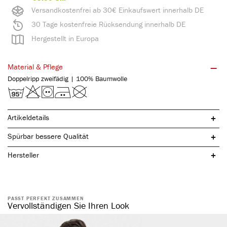
Versandkostenfrei ab 30€ Einkaufswert innerhalb DE
30 Tage kostenfreie Rücksendung innerhalb DE
Hergestellt in Europa
Material & Pflege
Doppelripp zweifädig | 100% Baumwolle
Artikeldetails
Spürbar bessere Qualität
Hersteller
PASST PERFEKT ZUSAMMEN
atmungsaktiv & hautfreundlich
Vervollständigen Sie Ihren Look
hohe Elastizität
keine störenden Seitennähte