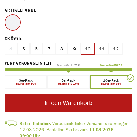
AUSWÄHLEN
ARTIKELFARBE
weiss
AUSWÄHLEN
GRÖSSE
4
5
6
7
8
9
10
11
12
(Diese Option ist zurzeit nicht verfügbar.)
AUSWÄHLEN
VERPACKUNGSEINHEIT
Sparen Sie 11,75 €
Sparen Sie 35,25 €
3er-Pack
5er-Pack
10er-Pack
Sparen Sie 10%
Sparen Sie 10%
Sparen Sie 15%
In den Warenkorb
Sofort lieferbar.
Voraussichtlicher Versand:
übermorgen,
12.08.2026
.
Bestellen Sie bis zum
11.08.2026
09:00 Uhr