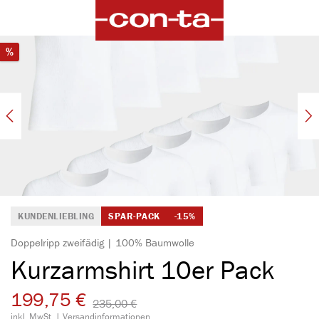
alt springen
Bildergalerie überspringen
Rabatt
%
KUNDENLIEBLING
SPAR-PACK
-15%
Doppelripp zweifädig | 100% Baumwolle
Kurzarmshirt 10er Pack
199,75 €
235,00 €​
inkl. MwSt. |
Versandinformationen