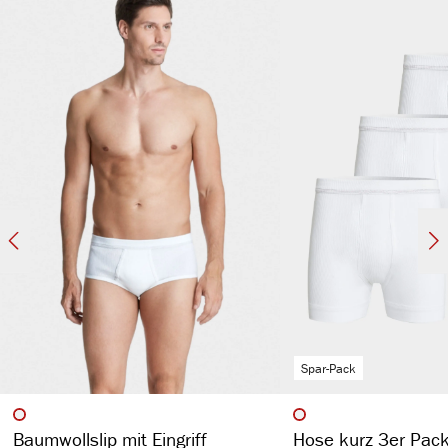
hochwertige Borte
feuchtigkeitsregulierend
strapazierfähig & formstabil aufgrund des hohen Stoffgewichts von 270
gr/m²
Spar-Pack
auswählen
auswähl
Artikelfarbe
Artikelfarbe
Baumwollslip mit Eingriff
Hose kurz 3er Pac