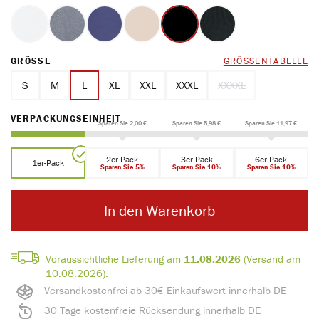
weiss
platin
marine
ton
schwarz
graphit
(Diese Option ist zurzeit nicht verfügbar.)
AUSWÄHLEN
GRÖSSE
GRÖSSENTABELLE
S
M
L
XL
XXL
XXXL
XXXXL
(Diese Option ist zurze
AUSWÄHLEN
VERPACKUNGSEINHEIT
Sparen Sie 2,00 €
Sparen Sie 5,98 €
Sparen Sie 11,97 €
2er-Pack
3er-Pack
6er-Pack
1er-Pack
Sparen Sie 5%
Sparen Sie 10%
Sparen Sie 10%
In den Warenkorb
Voraussichtliche Lieferung am
11.08.2026
(Versand am
10.08.2026).
Versandkostenfrei ab 30€ Einkaufswert innerhalb DE
30 Tage kostenfreie Rücksendung innerhalb DE