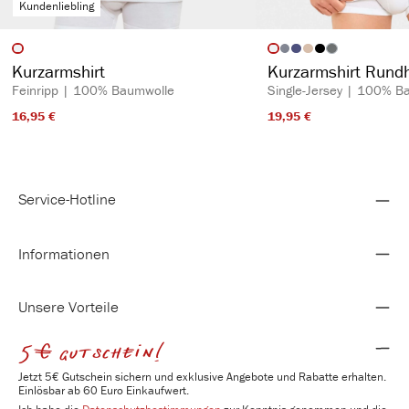
Kundenliebling
auswählen
auswähl
Artikelfarbe
Artikelfarbe
(Diese Option ist z
Kurzarmshirt
Kurzarmshirt Rund
Feinripp | 100% Baumwolle
Single-Jersey | 100% B
16,95 €​
19,95 €​
Service-Hotline
Informationen
Unsere Vorteile
5€ gutschein!
Jetzt 5€ Gutschein sichern und exklusive Angebote und Rabatte erhalten.
Einlösbar ab 60 Euro Einkaufwert.