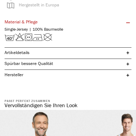
Hergestellt in Europa
Material & Pflege
Single-Jersey | 100% Baumwolle
Artikeldetails
Spürbar bessere Qualität
Hersteller
PASST PERFEKT ZUSAMMEN
V- Ausschnitt
Vervollständigen Sie Ihren Look
langlebig & vielseitig kombinierbar
pflegeleicht
zeitlos & schlicht
perfekt als Basisshirt
angenehmes Tragegefühl
spezielles Ausrüstverfahren in eigener Produktionsstätte in Albstadt