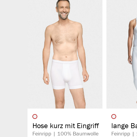
auswählen
Artikelfarbe
Artikelf
Hose kurz mit Eingriff
lange B
mit Eingr
Feinripp | 100% Baumwolle
Feinripp 