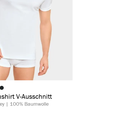
auswählen
arbe
se Option ist zurzeit nicht verfügbar.)
shirt V-Ausschnitt
rsey | 100% Baumwolle