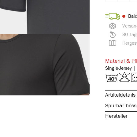
Bald
Versan
30 Tag
Hergest
Material & Pf
Artikeldetails
Spürbar besse
Hersteller