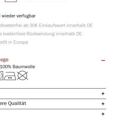
 wieder verfügbar
dkostenfrei ab 30€ Einkaufswert innerhalb DE
e kostenfreie Rücksendung innerhalb DE
ellt in Europa
lege
Single-Jersey | 100% Baumwolle
re Qualität