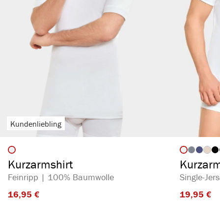
Kundenliebling
auswählen
Artikelfarbe
Artikelf
(Die
Kurzarmshirt
Kurzarm
Feinripp | 100% Baumwolle
Single-Je
16,95 €​
19,95 €​