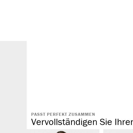
Rundhals Auss
langlebig & vi
pflegeleicht
zeitlos & schli
perfekt als Ba
angenehmes T
spezielles Aus
garantiert hö
flache Abschl
PASST PERFEKT ZUSAMMEN
Vervollständigen Sie Ihre