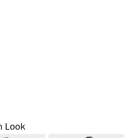
chnitt
elseitig kombinierbar
cht
sisshirt
ragegefühl
rüstverfahren in eigener Produktionsstätte in Albstadt
chsten Tragekomfort
üsse
n Look