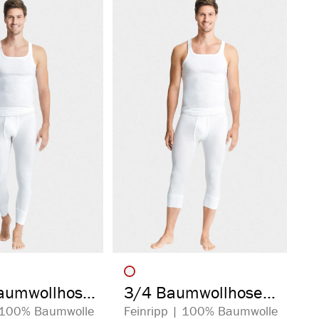
auswählen
auswählen
arbe
Artikelfarbe
aumwollhose
3/4 Baumwollhose
iff
mit Eingriff
| 100% Baumwolle
Feinripp | 100% Baumwolle