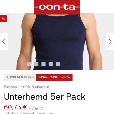
alt springen
Bildergalerie überspringen
Rabatt
%
KUNDENLIEBLING
SPAR-PACK
-10%
Feinripp | 100% Baumwolle
Unterhemd 5er Pack
60,75 €
67,50 €​
inkl. MwSt. |
Versandinformationen