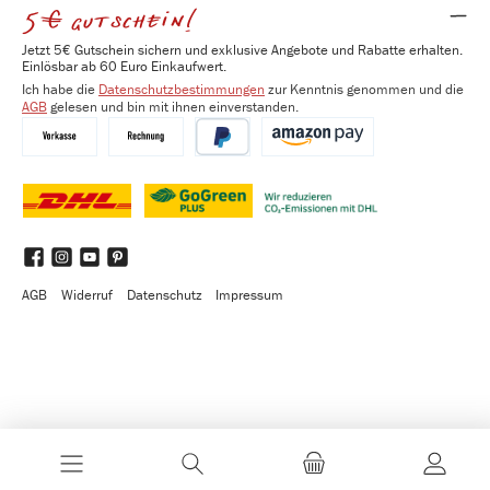
5€ gutschein!
Jetzt 5€ Gutschein sichern und exklusive Angebote und Rabatte erhalten.
Einlösbar ab 60 Euro Einkaufwert.
Ich habe die
Datenschutzbestimmungen
zur Kenntnis genommen und die
AGB
gelesen und bin mit ihnen einverstanden.
Vorkasse
Kauf auf Rechnung
PayPal
Amazon Pay
DHL
DHL GoGreen Plus
Benutzerdefiniertes Bild 3
Facebook
Instagram
YouTube
Pinterest
AGB
Widerruf
Datenschutz
Impressum