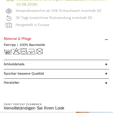
10.08.2026).
Versandkostenfrei ab 30€ Einkaufswert innerhalb DE
30 Tage kostenfreie Rücksendung innerhalb DE
Hergestellt in Europa
Material & Pflege
Feinripp | 100% Baumwolle
Artikeldetails
Spürbar bessere Qualität
Hersteller
reine, natürliche Baumwolle
spürbar hochwertig
atmungsaktiv & hautfreundlich
PASST PERFEKT ZUSAMMEN
Vervollständigen Sie Ihren Look
elastisch & formstabil