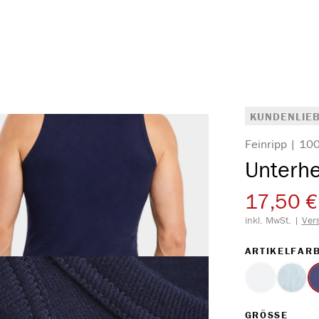
KUNDENLIEB
Feinripp | 1
Unterh
17,50 €
inkl. MwSt. |
Ver
ARTIKELFAR
weiss
hellb
AUS
GRÖSSE