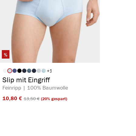
%
+
1
auswählen
Artikelfarbe
Slip mit Eingriff
Feinripp | 100% Baumwolle
10,80 €​
13,50 €​
(20% gespart)