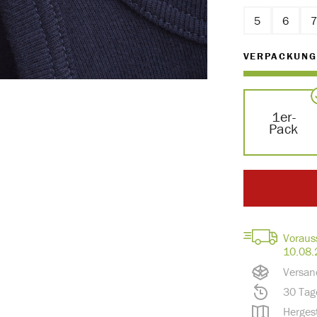
5
6
VERPACKUNG
1er-
Pack
Voraus
10.08.
Versan
30 Tag
Hergest