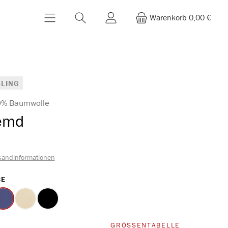
Warenkorb
0,00 €
LING
00% Baumwolle
emd
sandinformationen
AUSWÄHLEN
BE
lau
marine
sand
schwarz
WÄHLEN
GRÖSSENTABELLE