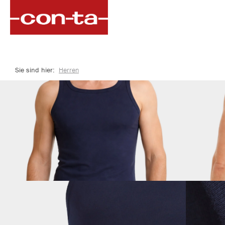
springen
Zur Hauptnavigation springen
Sie sind hier:
Herren