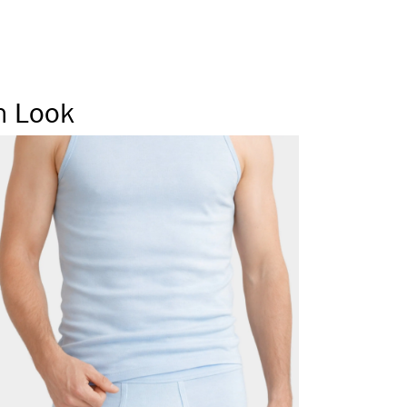
n Look