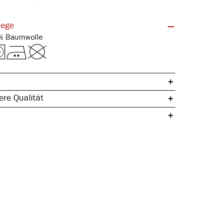
lege
Feinripp | 100% Baumwolle
re Qualität
che Baumwolle
ertig
& hautfreundlich
rmstabil
pazierfähig & langlebig
 Seitennaht