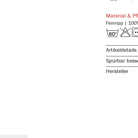
Material & Pf
Artikeldetails
Spürbar besse
Hersteller
reine, natürli
spürbar hochw
atmungsaktiv 
elastisch & fo
kochfest, stra
ohne störende