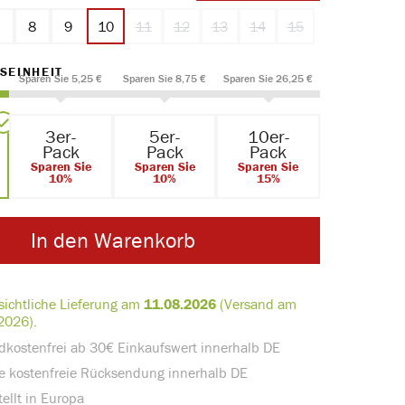
7
8
9
10
11
12
13
14
15
(Diese Option ist zurzeit nicht verfügbar.)
(Diese Option ist zurzeit nicht verfügbar.)
(Diese Option ist zurzeit nicht verf
(Diese Option ist zurzeit nic
(Diese Option ist zur
AUSWÄHLEN
SEINHEIT
Sparen Sie 5,25 €
Sparen Sie 8,75 €
Sparen Sie 26,25 €
3er-
5er-
10er-
Pack
Pack
Pack
Sparen Sie
Sparen Sie
Sparen Sie
10%
10%
15%
In den Warenkorb
sichtliche Lieferung am
11.08.2026
(Versand am
2026).
dkostenfrei ab 30€ Einkaufswert innerhalb DE
e kostenfreie Rücksendung innerhalb DE
ellt in Europa