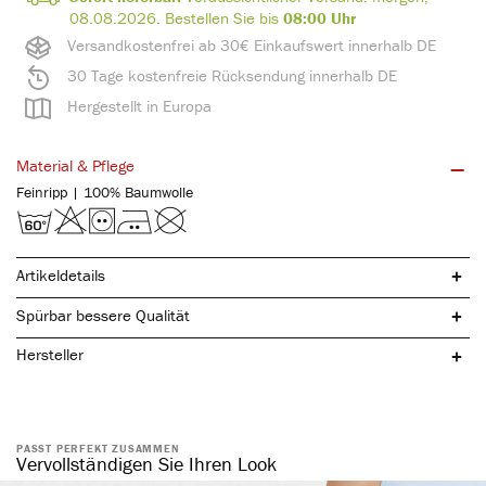
08.08.2026.
Bestellen Sie bis
08:00 Uhr
Versandkostenfrei ab 30€ Einkaufswert innerhalb DE
30 Tage kostenfreie Rücksendung innerhalb DE
Hergestellt in Europa
Material & Pflege
Feinripp | 100% Baumwolle
Artikeldetails
Spürbar bessere Qualität
Hersteller
reine, natürliche Baumwolle
spürbar hochwertig
atmungsaktiv & hautfreundlich
PASST PERFEKT ZUSAMMEN
Vervollständigen Sie Ihren Look
elastisch & formstabil