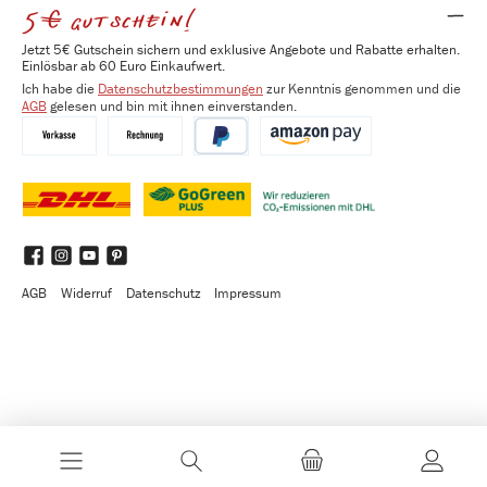
5€ gutschein!
Jetzt 5€ Gutschein sichern und exklusive Angebote und Rabatte erhalten.
Einlösbar ab 60 Euro Einkaufwert.
Ich habe die
Datenschutzbestimmungen
zur Kenntnis genommen und die
AGB
gelesen und bin mit ihnen einverstanden.
Vorkasse
Kauf auf Rechnung
PayPal
Amazon Pay
DHL
DHL GoGreen Plus
Benutzerdefiniertes Bild 3
Facebook
Instagram
YouTube
Pinterest
AGB
Widerruf
Datenschutz
Impressum