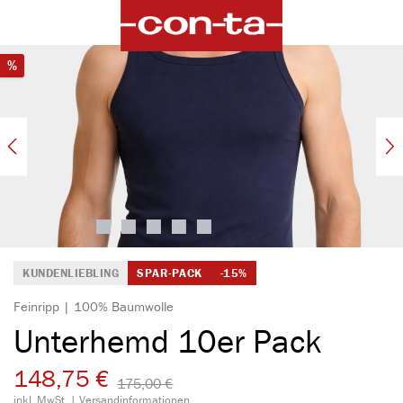
alt springen
Bildergalerie überspringen
Rabatt
%
KUNDENLIEBLING
SPAR-PACK
-15%
Feinripp | 100% Baumwolle
Unterhemd 10er Pack
148,75 €
175,00 €​
inkl. MwSt. |
Versandinformationen