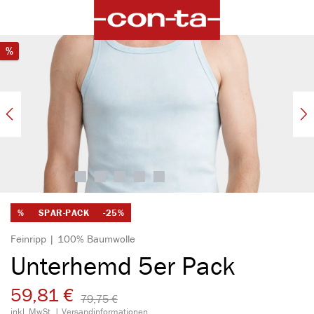
alt springen
Bildergalerie überspringen
Rabatt
%
%
SPAR-PACK
-25%
Feinripp | 100% Baumwolle
Unterhemd 5er Pack
59,81 €
79,75 €​
inkl. MwSt. |
Versandinformationen