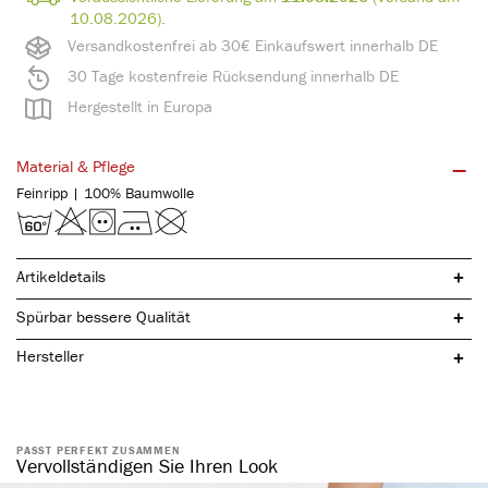
10.08.2026).
Versandkostenfrei ab 30€ Einkaufswert innerhalb DE
30 Tage kostenfreie Rücksendung innerhalb DE
Hergestellt in Europa
Material & Pflege
Feinripp | 100% Baumwolle
Artikeldetails
Spürbar bessere Qualität
Hersteller
reine, natürliche Baumwolle
spürbar hochwertig
atmungsaktiv & hautfreundlich
PASST PERFEKT ZUSAMMEN
Vervollständigen Sie Ihren Look
elastisch & formstabil