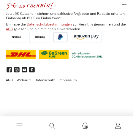
5€ gutschein!
Jetzt 5€ Gutschein sichern und exklusive Angebote und Rabatte erhalten.
Einlösbar ab 60 Euro Einkaufwert.
Ich habe die
Datenschutzbestimmungen
zur Kenntnis genommen und die
AGB
gelesen und bin mit ihnen einverstanden.
Vorkasse
Kauf auf Rechnung
PayPal
Amazon Pay
DHL
DHL GoGreen Plus
Benutzerdefiniertes Bild 3
Facebook
Instagram
YouTube
Pinterest
AGB
Widerruf
Datenschutz
Impressum