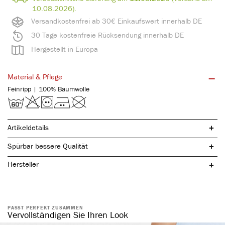
10.08.2026).
Versandkostenfrei ab 30€ Einkaufswert innerhalb DE
30 Tage kostenfreie Rücksendung innerhalb DE
Hergestellt in Europa
Material & Pflege
Feinripp | 100% Baumwolle
Artikeldetails
Spürbar bessere Qualität
Hersteller
reine, natürliche Baumwolle
spürbar hochwertig
atmungsaktiv & hautfreundlich
PASST PERFEKT ZUSAMMEN
Vervollständigen Sie Ihren Look
elastisch & formstabil