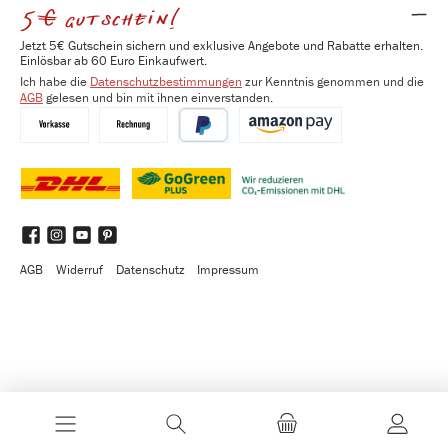
5€ gutschein!
Jetzt 5€ Gutschein sichern und exklusive Angebote und Rabatte erhalten.
Einlösbar ab 60 Euro Einkaufwert.
Ich habe die
Datenschutzbestimmungen
zur Kenntnis genommen und die
AGB
gelesen und bin mit ihnen einverstanden.
Vorkasse
Kauf auf Rechnung
PayPal
Amazon Pay
DHL
DHL GoGreen Plus
Benutzerdefiniertes Bild 3
Facebook
Instagram
YouTube
Pinterest
AGB
Widerruf
Datenschutz
Impressum