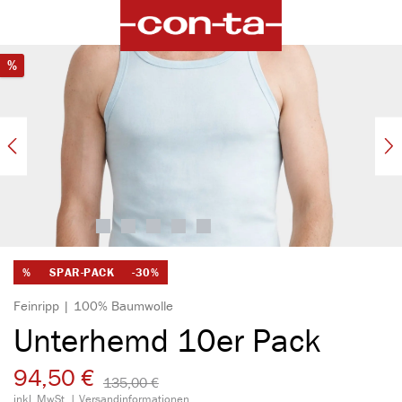
alt springen
Bildergalerie überspringen
Rabatt
%
%
SPAR-PACK
-30%
Feinripp | 100% Baumwolle
Unterhemd 10er Pack
94,50 €
135,00 €​
inkl. MwSt. |
Versandinformationen