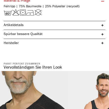
Material & Pflege
Feinripp | 75% Baumwolle | 25% Polyester (recycelt)
Artikeldetails
Spürbar bessere Qualität
Hersteller
PASST PERFEKT ZUSAMMEN
Vervollständigen Sie Ihren Look
mit Eingriff
hochwertige Bundabschlüsse
angenehmer Webbund
optimale Wärmeisolation durch flauschig weiche Innenseite
hohe Elastizität
hohe Luftzirkulation
angenehmes Tragegefühl
ohne störende Seitennähte
passformgetreu & maximale Bewegungsfreiheit
sportlich, funktionell & atmungsaktiv