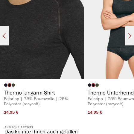
auswählen
auswähl
Artikelfarbe
Artikelfarbe
Thermo langarm Shirt
Thermo Unterhemd
Feinripp | 75% Baumwolle | 25%
Feinripp | 75% Baumwo
Polyester (recycelt)
Polyester (recycelt)
24,95 €​
14,95 €​
ÄHNLICHE ARTIKEL
Das könnte Ihnen auch gefallen