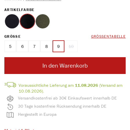
AUSWÄHLEN
ARTIKELFARBE
marine melange
schwarz melange
oliv melange
AUSWÄHLEN
GRÖSSE
GRÖSSENTABELLE
5
6
7
8
9
10
(Diese Option ist zurzeit nicht verfügb
In den Warenkorb
Voraussichtliche Lieferung am
11.08.2026
(Versand am
10.08.2026).
Versandkostenfrei ab 30€ Einkaufswert innerhalb DE
30 Tage kostenfreie Rücksendung innerhalb DE
Hergestellt in Europa