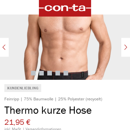
alt springen
Bildergalerie überspringen
KUNDENLIEBLING
Feinripp | 75% Baumwolle | 25% Polyester (recycelt)
Thermo kurze Hose
21,95 €
inkl. MwSt. |
Versandinformationen