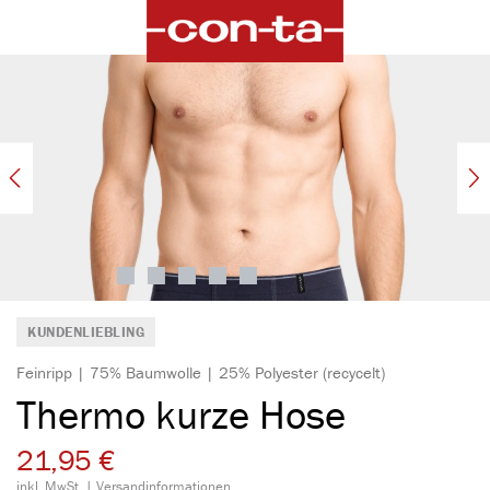
alt springen
Bildergalerie überspringen
KUNDENLIEBLING
Feinripp | 75% Baumwolle | 25% Polyester (recycelt)
Thermo kurze Hose
21,95 €
inkl. MwSt. |
Versandinformationen