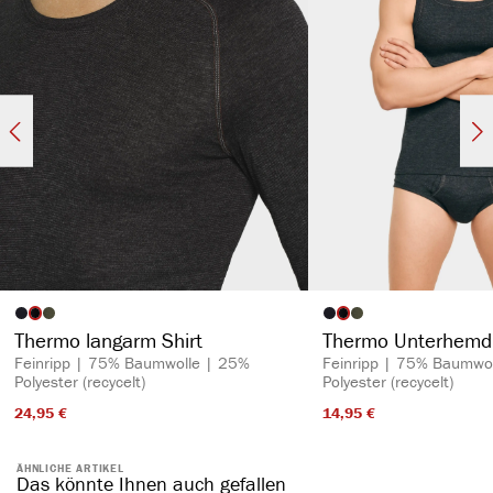
auswählen
auswähl
Artikelfarbe
Artikelfarbe
Thermo langarm Shirt
Thermo Unterhemd
Feinripp | 75% Baumwolle | 25%
Feinripp | 75% Baumwo
Polyester (recycelt)
Polyester (recycelt)
24,95 €​
14,95 €​
ÄHNLICHE ARTIKEL
Das könnte Ihnen auch gefallen