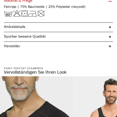
Material & Pflege
Feinripp | 75% Baumwolle | 25% Polyester (recycelt)
Artikeldetails
Spürbar bessere Qualität
Hersteller
PASST PERFEKT ZUSAMMEN
Vervollständigen Sie Ihren Look
mit Eingriff
hochwertige Bundabschlüsse
angenehmer Webbund
optimale Wärmeisolation durch flauschig weiche Innenseite
hohe Elastizität
hohe Luftzirkulation
angenehmes Tragegefühl
ohne störende Seitennähte
passformgetreu & maximale Bewegungsfreiheit
sportlich, funktionell & atmungsaktiv