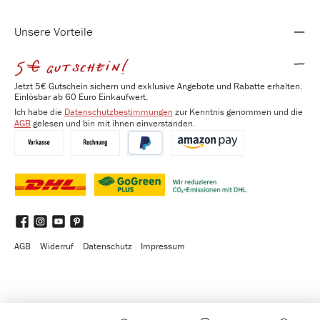
keine störenden Seitennähte
atmungsaktiv & temperaturregulierend
anliegende Passform
Unsere Vorteile
strapazierfähig & langlebig aufgrund des höheren Stoffgewichts (180
gr/m²)
5€ gutschein!
Jetzt 5€ Gutschein sichern und exklusive Angebote und Rabatte erhalten.
Einlösbar ab 60 Euro Einkaufwert.
Ich habe die
Datenschutzbestimmungen
zur Kenntnis genommen und die
AGB
gelesen und bin mit ihnen einverstanden.
Vorkasse
Kauf auf Rechnung
PayPal
Amazon Pay
DHL
DHL GoGreen Plus
Benutzerdefiniertes Bild 3
Facebook
Instagram
YouTube
Pinterest
AGB
Widerruf
Datenschutz
Impressum