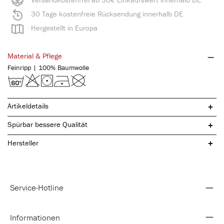
30 Tage kostenfreie Rücksendung innerhalb DE
Hergestellt in Europa
Material & Pflege
Feinripp | 100% Baumwolle
Artikeldetails
Spürbar bessere Qualität
Hersteller
Service-Hotline
kochfest & pflegeleicht
sportlich ergonomischer Schnitt
langlebige Qualität
Informationen