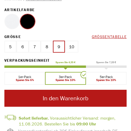
AUSWÄHLEN
ARTIKELFARBE
weiss
schwarz
AUSWÄHLEN
GRÖSSE
GRÖSSENTABELLE
5
6
7
8
9
10
AUSWÄHLEN
VERPACKUNGSEINHEIT
Sparen Sie 4,35 €
Sparen Sie 7,25 €
1er-Pack
3er-Pack
5er-Pack
Sparen Sie 6%
Sparen Sie 10%
Sparen Sie 10%
In den Warenkorb
Sofort lieferbar.
Voraussichtlicher Versand:
morgen,
11.08.2026.
Bestellen Sie bis
09:00 Uhr
Versandkostenfrei ab 30€ Einkaufswert innerhalb DE