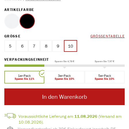
AUSWÄHLEN
ARTIKELFARBE
weiss
schwarz
AUSWÄHLEN
GRÖSSE
GRÖSSENTABELLE
5
6
7
8
9
10
AUSWÄHLEN
VERPACKUNGSEINHEIT
Sparen Sie 4,78 €
Sparen Sie 7,97 €
1er-Pack
3er-Pack
5er-Pack
Sparen Sie 11%
Sparen Sie 10%
Sparen Sie 10%
In den Warenkorb
Voraussichtliche Lieferung am
11.08.2026
(Versand am
10.08.2026).
Versandkostenfrei ab 30€ Einkaufswert innerhalb DE