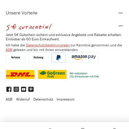
keine störenden Seitennähte
atmungsaktiv & temperaturregulierend
anliegende Passform
Unsere Vorteile
strapazierfähig & langlebig aufgrund des höheren Stoffgewichts (180
gr/m²)
5€ gutschein!
Jetzt 5€ Gutschein sichern und exklusive Angebote und Rabatte erhalten.
Einlösbar ab 60 Euro Einkaufwert.
Ich habe die
Datenschutzbestimmungen
zur Kenntnis genommen und die
AGB
gelesen und bin mit ihnen einverstanden.
Vorkasse
Kauf auf Rechnung
PayPal
Amazon Pay
DHL
DHL GoGreen Plus
Benutzerdefiniertes Bild 3
Facebook
Instagram
YouTube
Pinterest
AGB
Widerruf
Datenschutz
Impressum