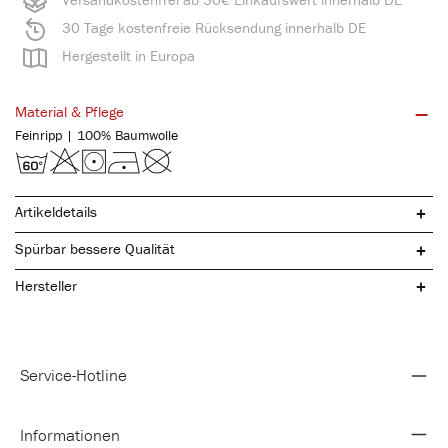
30 Tage kostenfreie Rücksendung innerhalb DE
Hergestellt in Europa
Material & Pflege
Feinripp | 100% Baumwolle
Artikeldetails
Spürbar bessere Qualität
Hersteller
Service-Hotline
kochfest & pflegeleicht
sportlich ergonomischer Schnitt
langlebige Qualität
Informationen