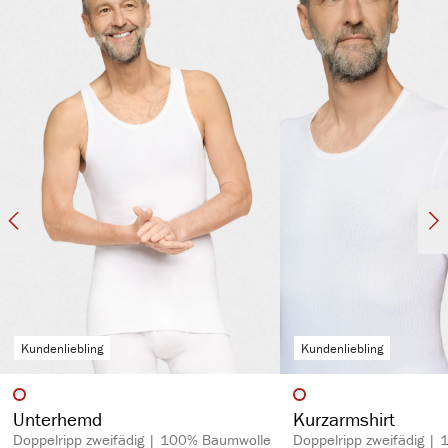
kochfest, pflegeleicht & hautsympathisch
spürbar hochwertig
langlebig & strapazierfähig aufgrund des hohen Stoffgewichts (270 g/m²)
Kundenliebling
Kundenliebling
auswählen
auswähl
Artikelfarbe
Artikelfarbe
Unterhemd
Kurzarmshirt
Doppelripp zweifädig | 100% Baumwolle
Doppelripp zweifädig |