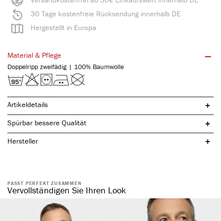
30 Tage kostenfreie Rücksendung innerhalb DE
Hergestellt in Europa
Material & Pflege
Doppelripp zweifädig | 100% Baumwolle
Artikeldetails
Spürbar bessere Qualität
Hersteller
PASST PERFEKT ZUSAMMEN
reine, natürliche Baumwolle
Vervollständigen Sie Ihren Look
mit praktischem Eingriff
komfortabler Weichbund
ohne störende Seitennähte
atmungsaktiv & temperaturausgleichend