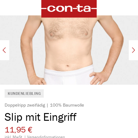
alt springen
Bildergalerie überspringen
KUNDENLIEBLING
Doppelripp zweifädig | 100% Baumwolle
Slip mit Eingriff
11,95 €
inkl. MwSt. |
Versandinformationen