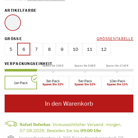
AUSWÄHLEN
ARTIKELFARBE
weiss
AUSWÄHLEN
GRÖSSE
GRÖSSENTABELLE
5
6
7
8
9
10
11
12
AUSWÄHLEN
VERPACKUNGSEINHEIT
Sparen Sie 3,59 €
Sparen Sie 5,98 €
Sparen Sie 17,93 €
3er-Pack
5er-Pack
10er-Pack
1er-Pack
Sparen Sie 10%
Sparen Sie 10%
Sparen Sie 15%
In den Warenkorb
Sofort lieferbar.
Voraussichtlicher Versand:
morgen,
07.08.2026.
Bestellen Sie bis
09:00 Uhr
Versandkostenfrei ab 30€ Einkaufswert innerhalb DE