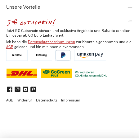
Unsere Vorteile
5€ gutschein!
Jetzt 5€ Gutschein sichern und exklusive Angebote und Rabatte erhalten.
Einlösbar ab 60 Euro Einkaufwert.
Ich habe die
Datenschutzbestimmungen
zur Kenntnis genommen und die
AGB
gelesen und bin mit ihnen einverstanden.
Vorkasse
Kauf auf Rechnung
PayPal
Amazon Pay
DHL
DHL GoGreen Plus
Benutzerdefiniertes Bild 3
Facebook
Instagram
YouTube
Pinterest
AGB
Widerruf
Datenschutz
Impressum