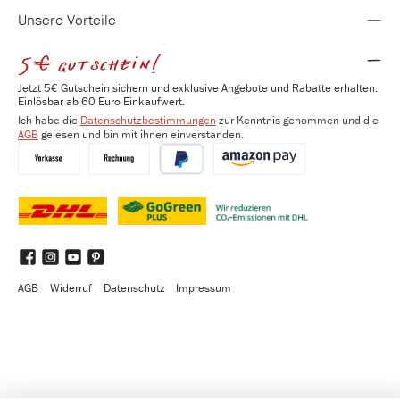
Unsere Vorteile
5€ gutschein!
Jetzt 5€ Gutschein sichern und exklusive Angebote und Rabatte erhalten.
Einlösbar ab 60 Euro Einkaufwert.
Ich habe die
Datenschutzbestimmungen
zur Kenntnis genommen und die
AGB
gelesen und bin mit ihnen einverstanden.
Vorkasse
Kauf auf Rechnung
PayPal
Amazon Pay
DHL
DHL GoGreen Plus
Benutzerdefiniertes Bild 3
Facebook
Instagram
YouTube
Pinterest
AGB
Widerruf
Datenschutz
Impressum