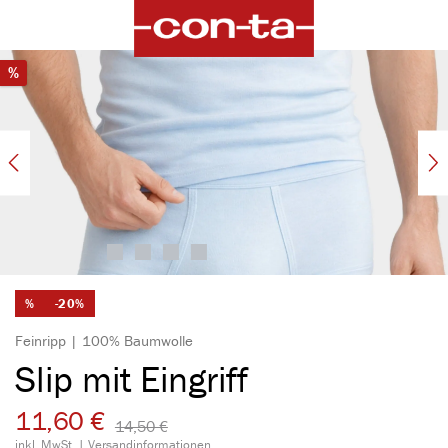
alt springen
Bildergalerie überspringen
Rabatt
%
%
-20%
Feinripp | 100% Baumwolle
Slip mit Eingriff
11,60 €
14,50 €​
inkl. MwSt. |
Versandinformationen