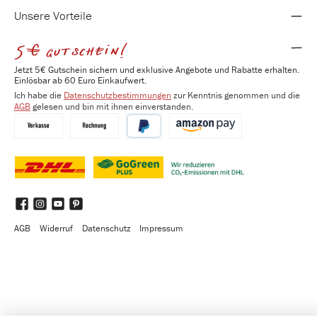
Unsere Vorteile
5€ gutschein!
Jetzt 5€ Gutschein sichern und exklusive Angebote und Rabatte erhalten.
Einlösbar ab 60 Euro Einkaufwert.
Ich habe die
Datenschutzbestimmungen
zur Kenntnis genommen und die
AGB
gelesen und bin mit ihnen einverstanden.
Vorkasse
Kauf auf Rechnung
PayPal
Amazon Pay
DHL
DHL GoGreen Plus
Benutzerdefiniertes Bild 3
Facebook
Instagram
YouTube
Pinterest
AGB
Widerruf
Datenschutz
Impressum