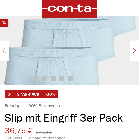
alt springen
Bildergalerie überspringen
Rabatt
%
%
SPAR-PACK
-30%
Feinripp | 100% Baumwolle
Slip mit Eingriff 3er Pack
36,75 €
52,50 €​
inkl. MwSt. |
Versandinformationen