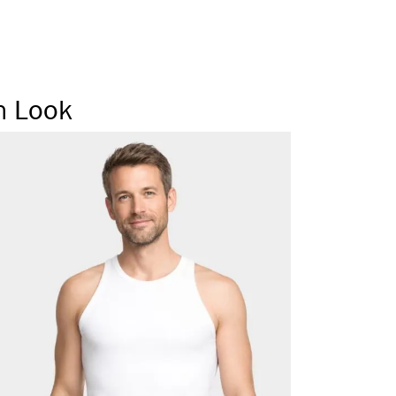
ragegefühl
 Weichbund
 Seitennaht
n Look