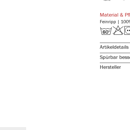
Material & Pf
Artikeldetails
Spürbar besse
Hersteller
reine, natürli
spürbar hochw
kochfest & pfl
atmungsaktiv 
temperaturaus
elastisch & fo
mit Eingriff