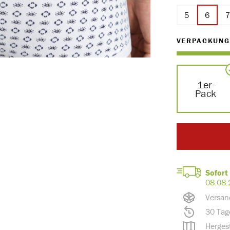
5
6
VERPACKUNG
1er-
Pack
Sofort 
08.08.
Versan
30 Tag
Hergest