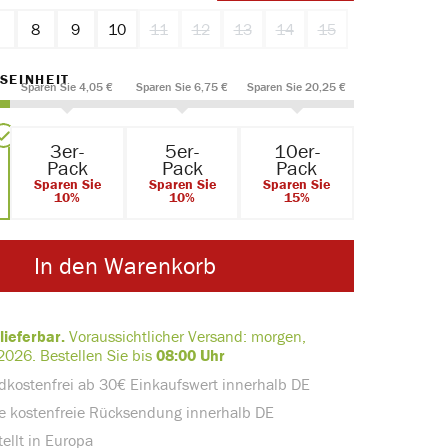
7
8
9
10
11
12
13
14
15
(Diese Option ist zurzeit nicht verfügbar.)
(Diese Option ist zurzeit nicht verfügbar.)
(Diese Option ist zurzeit nicht verf
(Diese Option ist zurzeit nic
(Diese Option ist zur
AUSWÄHLEN
SEINHEIT
Sparen Sie 4,05 €
Sparen Sie 6,75 €
Sparen Sie 20,25 €
3er-
5er-
10er-
Pack
Pack
Pack
Sparen Sie
Sparen Sie
Sparen Sie
10%
10%
15%
In den Warenkorb
lieferbar.
Voraussichtlicher Versand:
morgen,
2026.
Bestellen Sie bis
08:00 Uhr
dkostenfrei ab 30€ Einkaufswert innerhalb DE
e kostenfreie Rücksendung innerhalb DE
ellt in Europa