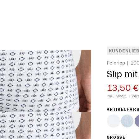
KUNDENLIEB
Feinripp | 1
Slip mit
13,50 €
inkl. MwSt. |
Ver
ARTIKELFAR
weiss
hellb
AUS
GRÖSSE