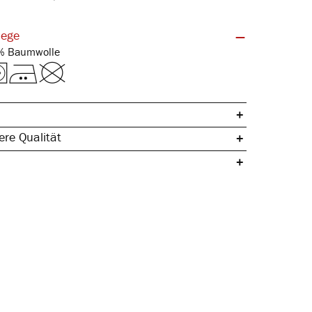
lege
Feinripp | 100% Baumwolle
re Qualität
che Baumwolle
ertig
egeleicht
& hautfreundlich
gleichend
rmstabil