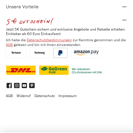
Unsere Vorteile
5€ gutschein!
Jetzt 5€ Gutschein sichern und exklusive Angebote und Rabatte erhalten.
Einlösbar ab 60 Euro Einkaufwert.
Ich habe die
Datenschutzbestimmungen
zur Kenntnis genommen und die
AGB
gelesen und bin mit ihnen einverstanden.
Vorkasse
Kauf auf Rechnung
PayPal
Amazon Pay
DHL
DHL GoGreen Plus
Benutzerdefiniertes Bild 3
Facebook
Instagram
YouTube
Pinterest
AGB
Widerruf
Datenschutz
Impressum