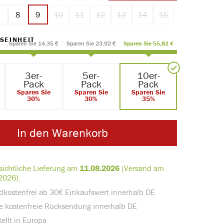
7
8
9
10
11
12
13
14
15
(Diese Option ist zurzeit nicht verfügbar.)
(Diese Option ist zurzeit nicht verfügbar.)
(Diese Option ist zurzeit nicht verfügbar.)
(Diese Option ist zurzeit nicht verf
(Diese Option ist zurzeit nic
(Diese Option ist zur
AUSWÄHLEN
SEINHEIT
Sparen Sie 14,35 €
Sparen Sie 23,92 €
Sparen Sie 55,82 €
3er-
5er-
10er-
Pack
Pack
Pack
Sparen Sie
Sparen Sie
Sparen Sie
30%
30%
35%
In den Warenkorb
sichtliche Lieferung am
11.08.2026
(Versand am
2026).
dkostenfrei ab 30€ Einkaufswert innerhalb DE
e kostenfreie Rücksendung innerhalb DE
ellt in Europa