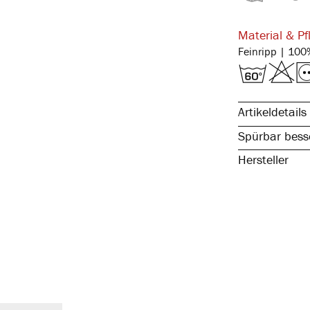
Material & Pf
Artikeldetails
Spürbar besse
Hersteller
reine, natürli
spürbar hochw
kochfest & pfl
atmungsaktiv 
temperaturaus
elastisch & fo
mit Eingriff