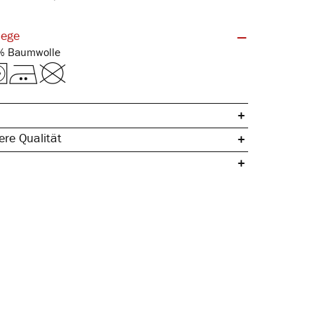
lege
Feinripp | 100% Baumwolle
re Qualität
che Baumwolle
ertig
egeleicht
& hautfreundlich
gleichend
rmstabil