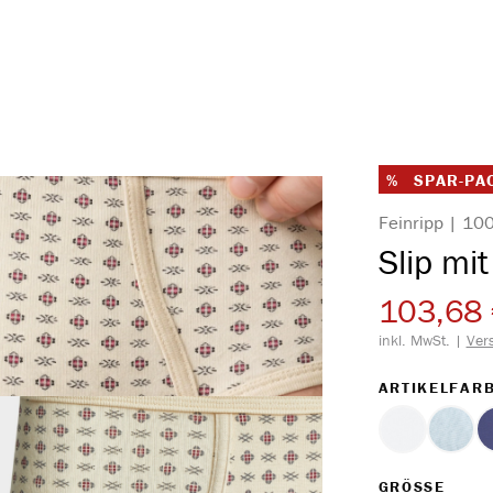
%
SPAR-PA
Feinripp | 1
Slip mit
103,68
inkl. MwSt. |
Ver
ARTIKELFAR
weiss
hellb
AUS
GRÖSSE