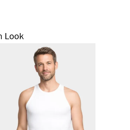
ragegefühl
 Weichbund
 Seitennaht
n Look