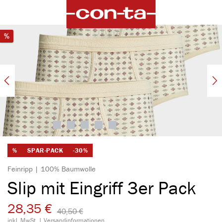
alt springen
Bildergalerie überspringen
Rabatt
%
%
SPAR-PACK
-30%
Feinripp | 100% Baumwolle
Slip mit Eingriff 3er Pack
28,35 €
40,50 €​
inkl. MwSt. |
Versandinformationen