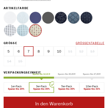
AUSWÄHLEN
ARTIKELFARBE
weiss
hellblau
marine
schwarz
Druck Karo auf Marine
Druck silber auf stahl
Druck marine
(Diese Option ist zurzeit nicht verfügbar.)
(Diese Option ist zurzeit nicht verfügbar.)
Druck weiß
Druck hellblau
Druck sand
AUSWÄHLEN
GRÖSSE
GRÖSSENTABELLE
5
6
7
8
9
10
11
12
13
(Diese Option ist zurzeit nich
(Diese Option ist zur
(Diese Optio
14
15
(Diese Option ist zurzeit nicht verfügbar.)
(Diese Option ist zurzeit nicht verfügbar.)
AUSWÄHLEN
VERPACKUNGSEINHEIT
Sparen Sie 12,15 €
Sparen Sie 20,25 €
Sparen Sie 47,25 €
1er-Pack
3er-Pack
5er-Pack
10er-Pack
Sparen Sie 20%
Sparen Sie 30%
Sparen Sie 30%
Sparen Sie 35%
In den Warenkorb