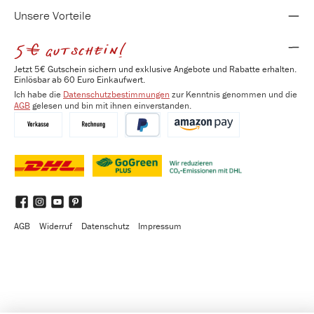
Unsere Vorteile
5€ gutschein!
Jetzt 5€ Gutschein sichern und exklusive Angebote und Rabatte erhalten.
Einlösbar ab 60 Euro Einkaufwert.
Ich habe die
Datenschutzbestimmungen
zur Kenntnis genommen und die
AGB
gelesen und bin mit ihnen einverstanden.
Vorkasse
Kauf auf Rechnung
PayPal
Amazon Pay
DHL
DHL GoGreen Plus
Benutzerdefiniertes Bild 3
Facebook
Instagram
YouTube
Pinterest
AGB
Widerruf
Datenschutz
Impressum