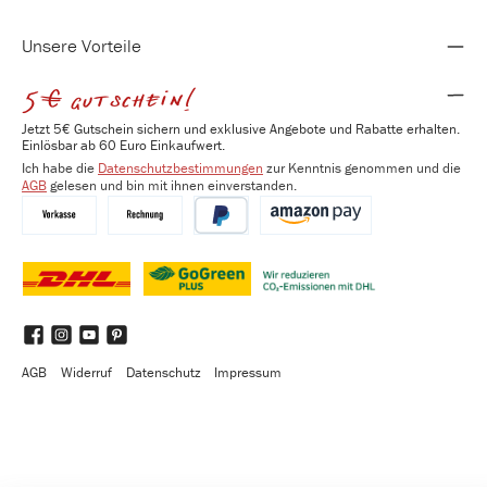
Unsere Vorteile
5€ gutschein!
Jetzt 5€ Gutschein sichern und exklusive Angebote und Rabatte erhalten.
Einlösbar ab 60 Euro Einkaufwert.
Ich habe die
Datenschutzbestimmungen
zur Kenntnis genommen und die
AGB
gelesen und bin mit ihnen einverstanden.
Vorkasse
Kauf auf Rechnung
PayPal
Amazon Pay
DHL
DHL GoGreen Plus
Benutzerdefiniertes Bild 3
Facebook
Instagram
YouTube
Pinterest
AGB
Widerruf
Datenschutz
Impressum