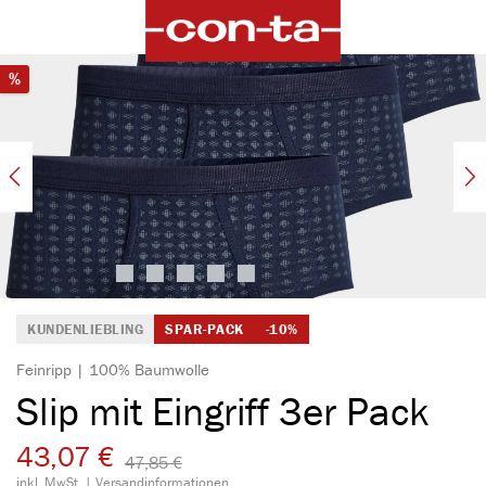
alt springen
Bildergalerie überspringen
Rabatt
%
KUNDENLIEBLING
SPAR-PACK
-10%
Feinripp | 100% Baumwolle
Slip mit Eingriff 3er Pack
43,07 €
47,85 €​
inkl. MwSt. |
Versandinformationen