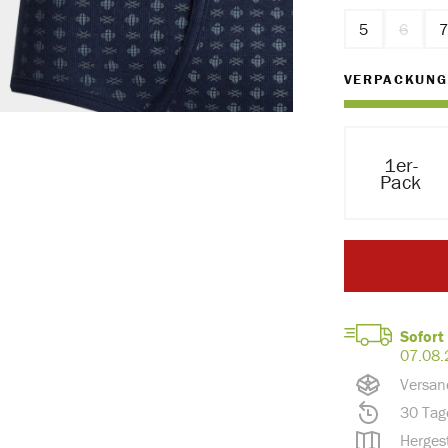
5
6
(Diese O
VERPACKUNG
1er-
Pack
Sofort 
07.08.
Versan
30 Tag
Hergest