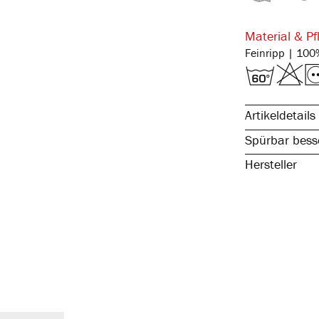
Material & Pf
Artikeldetails
Spürbar besse
Hersteller
reine, natürli
spürbar hochw
kochfest & pfl
atmungsaktiv 
temperaturaus
elastisch & fo
mit Eingriff