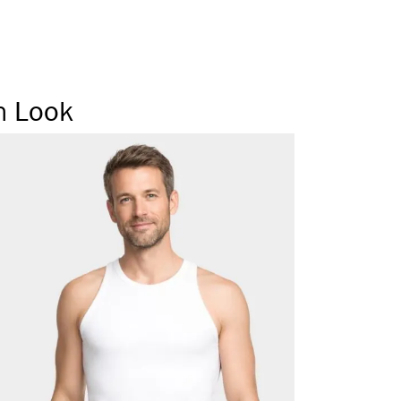
ragegefühl
 Weichbund
 Seitennaht
n Look