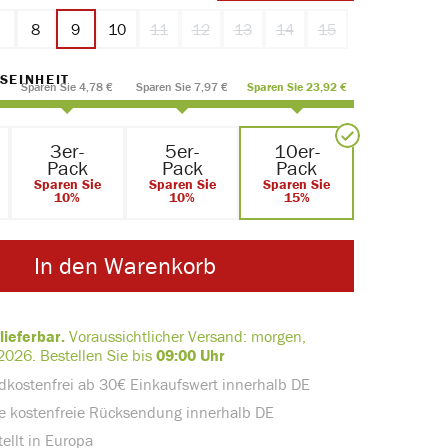
7
8
9
10
11
12
13
14
15
ption ist zurzeit nicht verfügbar.)
(Diese Option ist zurzeit nicht verfügbar.)
(Diese Option ist zurzeit nicht verfügbar.)
(Diese Option ist zurzeit nicht verf
(Diese Option ist zurzeit nic
(Diese Option ist zur
AUSWÄHLEN
SEINHEIT
Sparen Sie 4,78 €
Sparen Sie 7,97 €
Sparen Sie 23,92 €
3er-
5er-
10er-
Pack
Pack
Pack
Sparen Sie
Sparen Sie
Sparen Sie
10%
10%
15%
In den Warenkorb
lieferbar.
Voraussichtlicher Versand:
morgen,
2026.
Bestellen Sie bis
09:00 Uhr
dkostenfrei ab 30€ Einkaufswert innerhalb DE
e kostenfreie Rücksendung innerhalb DE
ellt in Europa