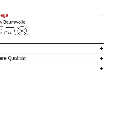
lege
Feinripp | 100% Baumwolle
re Qualität
che Baumwolle
ertig
egeleicht
& hautfreundlich
gleichend
rmstabil