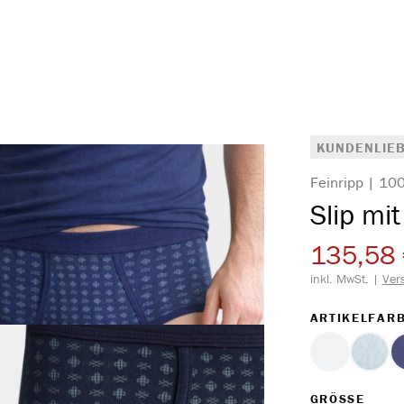
KUNDENLIEB
Feinripp | 1
Slip mit
135,58
inkl. MwSt. |
Ver
ARTIKELFAR
weiss
hellb
AUS
GRÖSSE