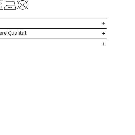
re Qualität
che Baumwolle
ertig
egeleicht
& hautfreundlich
gleichend
rmstabil
ragegefühl
 Weichbund
 Seitennaht