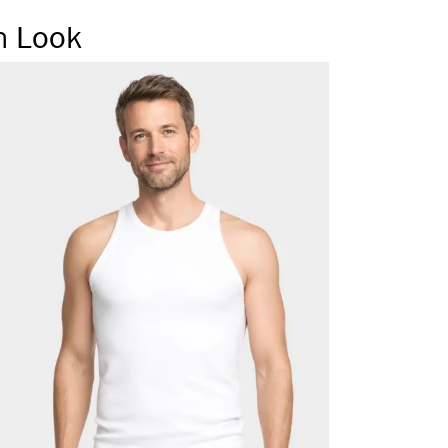
n Look