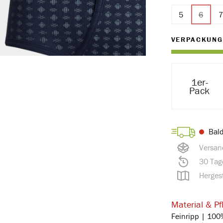
5
6
(Diese O
VERPACKUNG
1er-
Pack
Bald
Versan
30 Tag
Hergest
Material & Pf