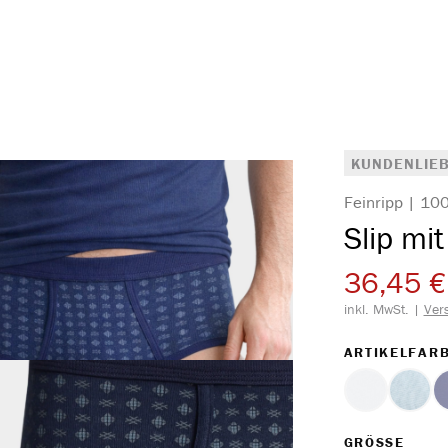
KUNDENLIEB
Feinripp | 1
Slip mit
36,45 €
inkl. MwSt. |
Ver
ARTIKELFAR
weiss
hellb
AUS
GRÖSSE