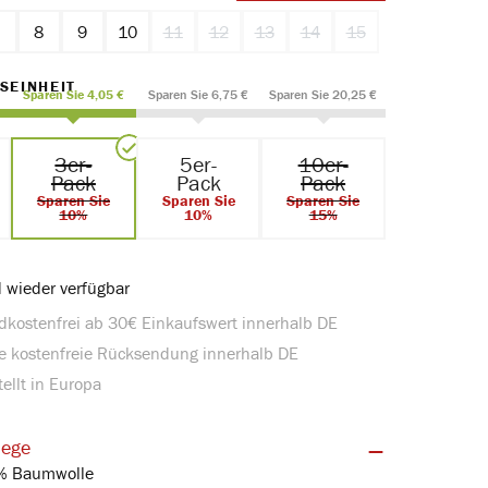
7
8
9
10
11
12
13
14
15
ption ist zurzeit nicht verfügbar.)
(Diese Option ist zurzeit nicht verfügbar.)
(Diese Option ist zurzeit nicht verfügbar.)
(Diese Option ist zurzeit nicht verf
(Diese Option ist zurzeit nic
(Diese Option ist zur
AUSWÄHLEN
SEINHEIT
Sparen Sie 4,05 €
Sparen Sie 6,75 €
Sparen Sie 20,25 €
3er-
5er-
10er-
Pack
Pack
Pack
Sparen Sie
Sparen Sie
Sparen Sie
10%
10%
15%
 wieder verfügbar
dkostenfrei ab 30€ Einkaufswert innerhalb DE
e kostenfreie Rücksendung innerhalb DE
ellt in Europa
lege
Feinripp | 100% Baumwolle