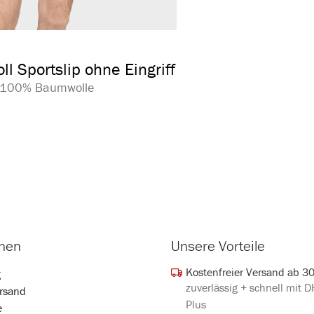
auswählen
arbe
l Sportslip ohne Eingriff
| 100% Baumwolle
onen
Unsere Vorteile
Kostenfreier Versand ab 3
g
zuverlässig + schnell mit 
rsand
Plus
e