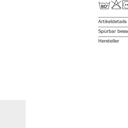
Artikeldetails
Spürbar besse
Hersteller
reine, natürli
spürbar hochw
kochfest & pfl
atmungsaktiv 
temperaturaus
elastisch & fo
mit Eingriff
angenehmes T
komfortabler
ohne störende