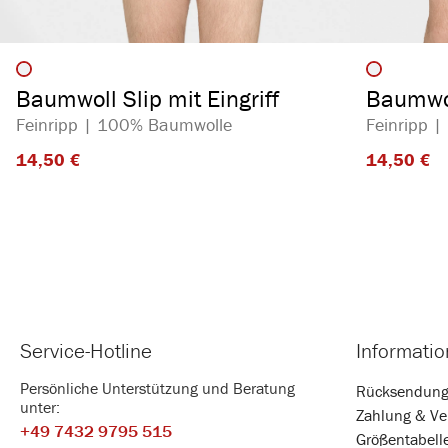
auswählen
Artikelfarbe
Artikelf
Baumwoll Slip mit Eingriff
Baumwol
Feinripp | 100% Baumwolle
Feinripp 
14,50 €​
14,50 €​
Service-Hotline
Informati
Persönliche Unterstützung und Beratung
Rücksendun
unter:
Zahlung & Ve
+49 7432 9795 515
Größentabell