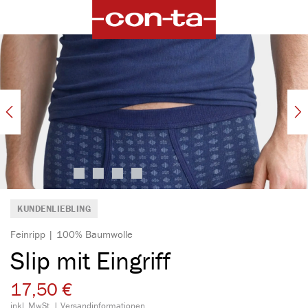
alt springen
Bildergalerie überspringen
KUNDENLIEBLING
Feinripp | 100% Baumwolle
Slip mit Eingriff
17,50 €
inkl. MwSt. |
Versandinformationen