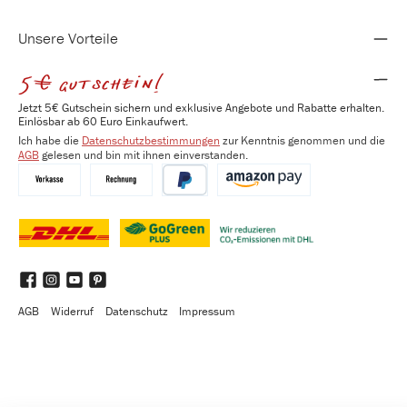
Unsere Vorteile
5€ gutschein!
Jetzt 5€ Gutschein sichern und exklusive Angebote und Rabatte erhalten.
Einlösbar ab 60 Euro Einkaufwert.
Ich habe die
Datenschutzbestimmungen
zur Kenntnis genommen und die
AGB
gelesen und bin mit ihnen einverstanden.
Vorkasse
Kauf auf Rechnung
PayPal
Amazon Pay
DHL
DHL GoGreen Plus
Benutzerdefiniertes Bild 3
Facebook
Instagram
YouTube
Pinterest
AGB
Widerruf
Datenschutz
Impressum