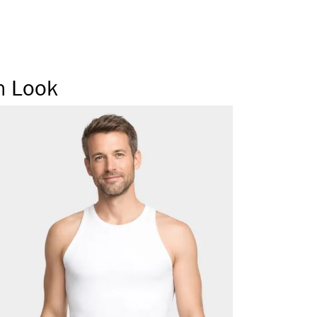
ragegefühl
 Weichbund
 Seitennaht
n Look