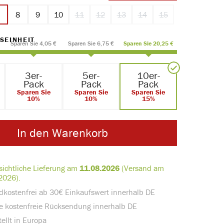
7
8
9
10
11
12
13
14
15
(Diese Option ist zurzeit nicht verfügbar.)
(Diese Option ist zurzeit nicht verfügbar.)
(Diese Option ist zurzeit nicht verf
(Diese Option ist zurzeit nic
(Diese Option ist zur
AUSWÄHLEN
SEINHEIT
Sparen Sie 4,05 €
Sparen Sie 6,75 €
Sparen Sie 20,25 €
3er-
5er-
10er-
Pack
Pack
Pack
Sparen Sie
Sparen Sie
Sparen Sie
10%
10%
15%
In den Warenkorb
sichtliche Lieferung am
11.08.2026
(Versand am
2026).
dkostenfrei ab 30€ Einkaufswert innerhalb DE
e kostenfreie Rücksendung innerhalb DE
ellt in Europa