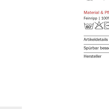
Material & Pf
Artikeldetails
Spürbar besse
Hersteller
reine, natürli
spürbar hochw
kochfest & pfl
atmungsaktiv 
temperaturaus
elastisch & fo
mit Eingriff