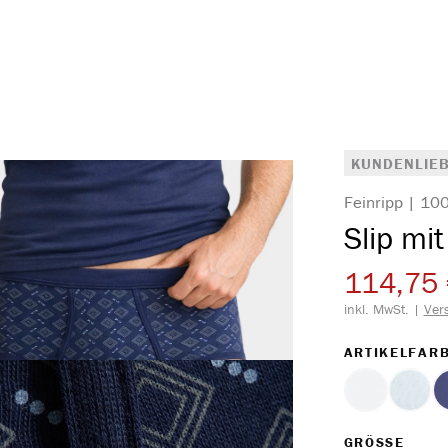
KUNDENLIEB
Feinripp | 1
Slip mit
114,75
inkl. MwSt. |
Ver
ARTIKELFAR
weiss
hellb
(Diese 
AUS
GRÖSSE