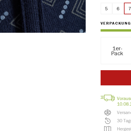
5
6
VERPACKUNG
1er-
Pack
Voraus
10.08.
Versan
30 Tag
Hergest