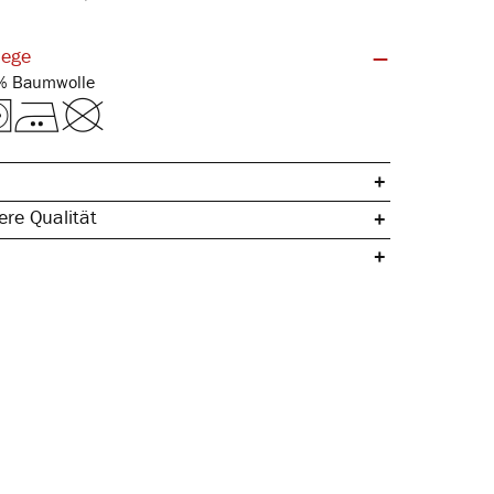
lege
Feinripp | 100% Baumwolle
re Qualität
che Baumwolle
ertig
egeleicht
& hautfreundlich
gleichend
rmstabil